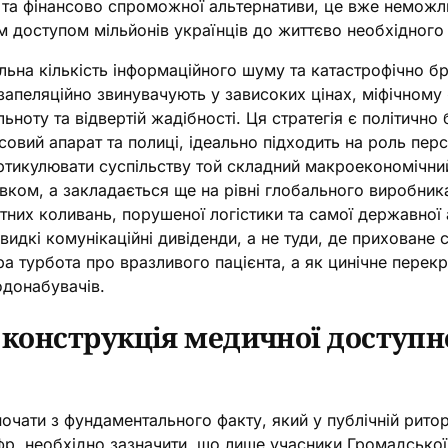
 та фінансово спроможної альтернативи, це вже немож
 доступом мільйонів українців до життєво необхідного 
ьна кількість інформаційного шуму та катастрофічно бра
запеляційно звинувачують у зависоких цінах, міфічному 
льноту та відвертій жадібності. Ця стратегія є політич
асовий апарат та полиці, ідеально підходить на роль пе
тикулювати суспільству той складний макроекономічний
ком, а закладається ще на рівні глобального виробник
тних коливань, порушеної логістики та самої державної
видкі комунікаційні дивіденди, а не туди, де приховане
ира турбота про вразливого пацієнта, а як цинічне пере
одонабувачів.
 конструкція медичної доступно
почати з фундаментального факту, який у публічній рит
, необхідно зазначити, що лише учасники Громадської 