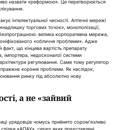
ливо назвати «реформою». Це перетворюється
лікування.
кує інтелектуальної чесності. Аптечні мережі
«надлишку торгових точок», монополізації,
но безпрограшною: велика корпоративна мережа,
рсоніфікованого «обличчя проблеми». Адже
 факт, що кінцева вартість препарату
а, імпортера, недосконалої системи
 архітектури регулювання. Саме тому регулятор
 справжнє коріння проблеми. Як наслідок,
кроювання ринку під абсолютно нову
сті, а не «зайвий
ориці урядовців чомусь прийнято сором'язливо
спілки «АПАУ», серед яких представлені