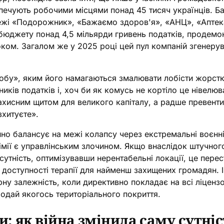
зпечують робочими місцями понад 45 тисяч українців. Ба 
режі «Подорожник», «Бажаємо здоров'я», «АНЦ», «Аптек
бюджету понад 4,5 мільярди гривень податків, продем
оком. Загалом же у 2025 році цей пул компаній згенер
бу», яким його намагаються змалювати лобісти жорстк
иків податків і, хоч би як комусь не кортіло це нівелю
захисним щитом для великого капіталу, а радше превент
зхитуєте».
йно балансує на межі колапсу через екстремальні воєнн
хімії є управлінським злочином. Якщо внаслідок штучног
сутність, оптимізувавши нерентабельні локації, це пер
й доступності терапії для найменш захищених громадян
ну залежність, коли директивно покладає на всі ліцензо
бодай якогось територіального покриття.
 як війна змінила саму сутніс