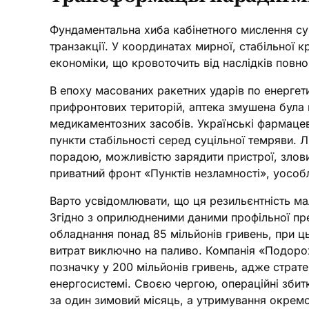
Фундаментальна хиба кабінетного мислення суч
транзакції. У координатах мирної, стабільної к
економіки, що кровоточить від наслідків пов
В епоху масованих ракетних ударів по енергети
прифронтових територій, аптека змушена була 
медикаментозних засобів. Українські фармацев
пункти стабільності серед суцільної темряви.
порадою, можливістю зарядити пристрої, злови
приватний фронт «Пунктів незламності», уособ
Варто усвідомлювати, що ця резильєнтність мала
Згідно з оприлюдненими даними профільної пр
обладнання понад 85 мільйонів гривень, при ц
витрат виключно на паливо. Компанія «Подорож
позначку у 200 мільйонів гривень, адже страт
енергосистемі. Своєю чергою, операційні збитк
за один зимовий місяць, а утримування окремо