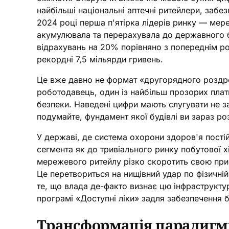
найбільші національні аптечні ритейлери, забе
2024 році перша п'ятірка лідерів ринку — ме
акумулювала та перерахувала до державного 
відрахувань на 20% порівняно з попереднім р
рекордні 7,5 мільярди гривень.
Це вже давно не формат «другорядного роздро
роботодавець, один із найбільш прозорих платн
безпеки. Наведені цифри мають слугувати не 
подумайте, фундамент якої будівлі ви зараз ро
У державі, де система охорони здоров'я пості
сегмента як до тривіального ринку побутової 
мережевого ритейлу різко скоротить свою при
Це перетвориться на нищівний удар по фізичні
те, що влада де-факто визнає цю інфраструктур
програмі «Доступні ліки» задля забезпечення 
Трансформація парадигми: