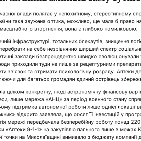
асної влади полягає у непохитному, стереотипному спр
раїни така звужена оптика, можливо, ще мала б право на
номасштабного вторгнення, вона є глибоко помилковою.
чній інфраструктурі, тотальних блекаутів, знищення логі
перебрати на себе незрівнянно ширший спектр соціальни
тичні заклади безпрецедентно швидко еволюціонували у 
 Люди приходили туди не лише за рецептурними препарат
ти зв'язок та отримати психологічну розраду. Аптеки д
люючи для багатьох громадян єдиний острівець збереже
 цілком конкретну, іноді астрономічну фінансову вартіст
еси, лише мережа «АНЦ» за період воєнного стану спря
ьому підтримка автономної роботи лише однієї локації 
ник» відкрито заявляла, що обсяг її інвестицій у прог
егія мережі передбачала безперебійну роботу понад 2200
и «Аптеки 9-1-1» на закупівлю пального лише в межах К
ї точки на Миколаївщині вимивало з бюджету компанії д