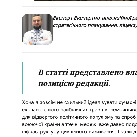
Експерт Експертно-апеляційної ра
стратегічного планування, ліценз
В статті представлено вл
позицією редакції.
Хоча я зовсім не схильний ідеалізувати сучасн
експансію його найбільших гравців, неможлив
для відвертого політичного популізму та спро
воюючої країни аптечні мережі вже давно под
інфраструктуру цивільного виживання. І коли