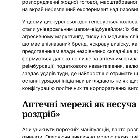
розпорядженні жодної готової, масштабованої
на вкрай небезпечний експеримент над базовим
У цьому дискурсі сьогодні генерується колосал
стали універсальним цапом-відбувайлом: їх бе
агресивному маркетингу, тиску на медичну спі
що має впізнаваний бренд, яскраву вивіску, к
представникам влади незрівнянно складніше ар
формується далеко не лише за аптечним прилав
реімбурсації, податкового навантаження, валю
завдає ударів туди, де найпростіше отримати ш
останні урядові ініціативи виглядають не як щ
конфігурацію політичних та корпоративних виг
Аптечні мережі як несуча
роздріб»
Аби уникнути порожніх маніпуляцій, варто роз
оминати. Оперуючи виключно мовою сухих цифр