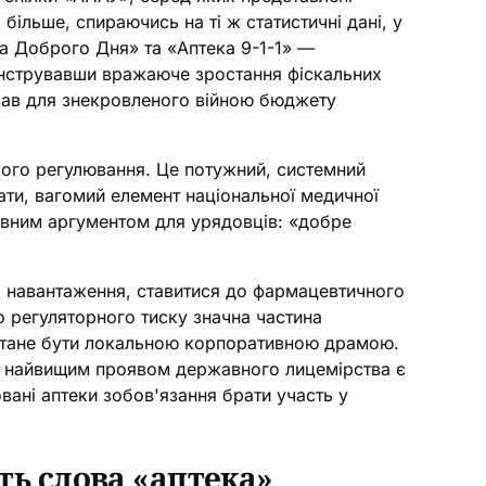
більше, спираючись на ті ж статистичні дані, у
а Доброго Дня» та «Аптека 9-1-1» —
онструвавши вражаюче зростання фіскальних
ував для знекровленого війною бюджету
ого регулювання. Це потужний, системний
вати, вагомий елемент національної медичної
ивним аргументом для урядовців: «добре
і навантаження, ставитися до фармацевтичного
о регуляторного тиску значна частина
естане бути локальною корпоративною драмою.
. І найвищим проявом державного лицемірства є
вані аптеки зобов'язання брати участь у
ть слова «аптека»