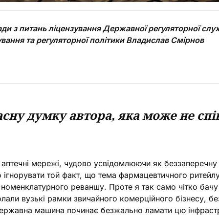
ди з питань ліцензування Державної регуляторної служ
ування та регуляторної політики Владислав Смірнов
асну думку автора, яка може не сп
і аптечні мережі, чудово усвідомлюючи як беззаперечну 
о ігнорувати той факт, що тема фармацевтичного ритейл
б номенклатурного реваншу. Проте я так само чітко бачу
олали вузькі рамки звичайного комерційного бізнесу, 
 державна машина починає безжально ламати цю інфраст