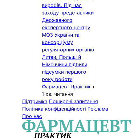
виробів. Під час
заходу представники
Державного
експертного центру
МОЗ України та
консорціуму
регуляторних органів
Литви, Польщі й
Німеччини підбили
підсумки першого
року роботи
Фармацевт Практик
•
1 хв. читання
Підтримка
Поширені запитання
Політика конфіденційності
Реклама
Про нас