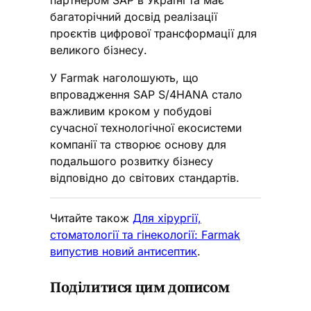
партнером SAP в Україні та має
багаторічний досвід реалізації
проєктів цифрової трансформації для
великого бізнесу.
У Farmak наголошують, що
впровадження SAP S/4HANA стало
важливим кроком у побудові
сучасної технологічної екосистеми
компанії та створює основу для
подальшого розвитку бізнесу
відповідно до світових стандартів.
Читайте також
Для хірургії,
стоматології та гінекології: Farmak
випустив новий антисептик
.
Поділитися цим дописом