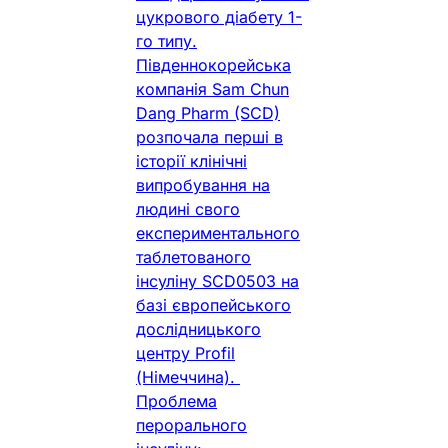
цукрового діабету 1-
го типу.
Південнокорейська
компанія Sam Chun
Dang Pharm (SCD)
розпочала перші в
історії клінічні
випробування на
людині свого
експериментального
таблетованого
інсуліну SCD0503 на
базі європейського
дослідницького
центру Profil
(Німеччина).
Проблема
перорального