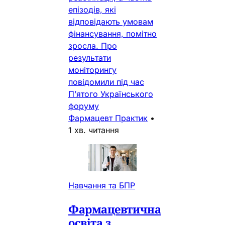
епізодів, які
відповідають умовам
фінансування, помітно
зросла. Про
результати
моніторингу
повідомили під час
П’ятого Українського
форуму
Фармацевт Практик
•
1 хв. читання
Навчання та БПР
Фармацевтична
освіта з