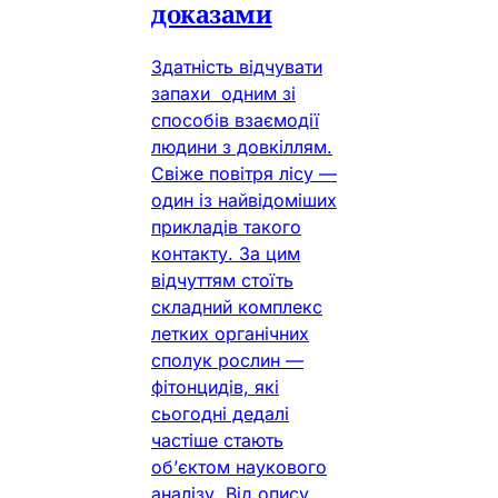
доказами
Здатність відчувати
запахи одним зі
способів взаємодії
людини з довкіллям.
Свіже повітря лісу —
один із найвідоміших
прикладів такого
контакту. За цим
відчуттям стоїть
складний комплекс
летких органічних
сполук рослин —
фітонцидів, які
сьогодні дедалі
частіше стають
об’єктом наукового
аналізу. Від опису