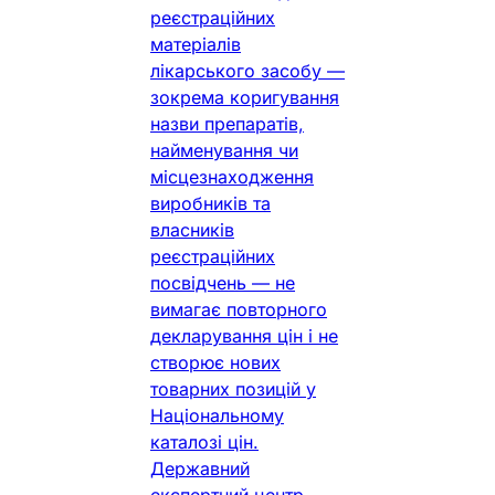
реєстраційних
матеріалів
лікарського засобу —
зокрема коригування
назви препаратів,
найменування чи
місцезнаходження
виробників та
власників
реєстраційних
посвідчень — не
вимагає повторного
декларування цін і не
створює нових
товарних позицій у
Національному
каталозі цін.
Державний
експертний центр