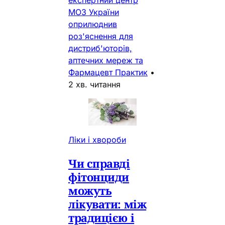
МОЗ України
оприлюднив
роз'яснення для
дистриб'юторів,
аптечних мереж та
Фармацевт Практик
•
2 хв. читання
Ліки і хвороби
Чи справді
фітонциди
можуть
лікувати: між
традицією і