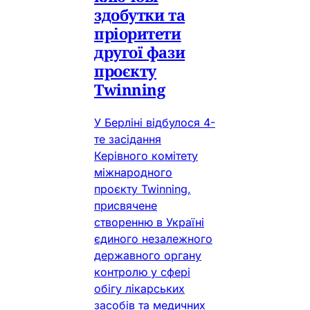
здобутки та
пріоритети
другої фази
проєкту
Twinning
У Берліні відбулося 4-
те засідання
Керівного комітету
міжнародного
проєкту Twinning,
присвячене
створенню в Україні
єдиного незалежного
державного органу
контролю у сфері
обігу лікарських
засобів та медичних