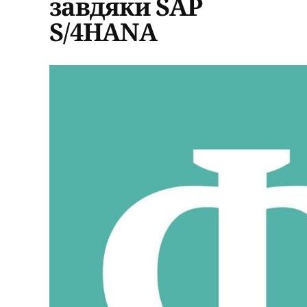
завдяки SAP
S/4HANA