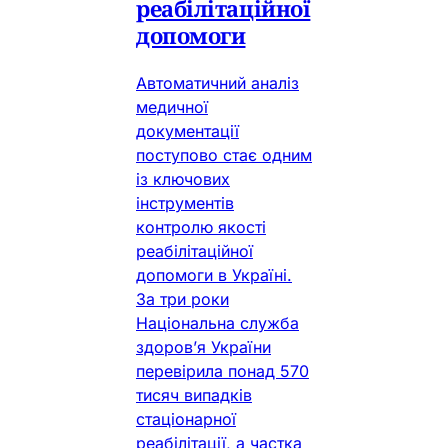
реабілітаційної
допомоги
Автоматичний аналіз
медичної
документації
поступово стає одним
із ключових
інструментів
контролю якості
реабілітаційної
допомоги в Україні.
За три роки
Національна служба
здоров’я України
перевірила понад 570
тисяч випадків
стаціонарної
реабілітації, а частка