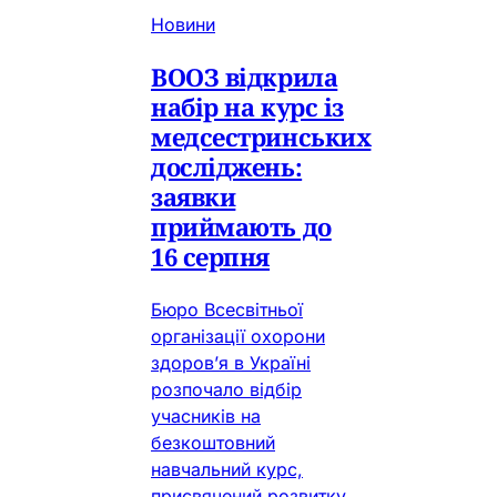
Новини
ВООЗ відкрила
набір на курс із
медсестринських
досліджень:
заявки
приймають до
16 серпня
Бюро Всесвітньої
організації охорони
здоров’я в Україні
розпочало відбір
учасників на
безкоштовний
навчальний курс,
присвячений розвитку