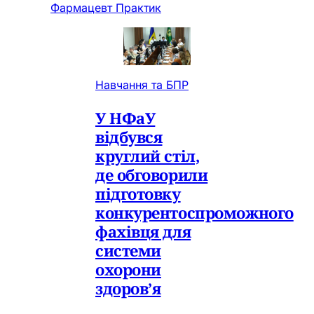
Фармацевт Практик
Навчання та БПР
У НФаУ
відбувся
круглий стіл,
де обговорили
підготовку
конкурентоспроможного
фахівця для
системи
охорони
здоров’я