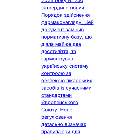
2026 року № 740
затвердило новий
Порядок здійснення
фармаконагляду. Цей
документ замінив
нормативну базу, що
діяла майже два
десятиліття, та
гармонізував
українську систему
контролю за
безпекою лікарських
засобів із сучасними
стандартами
Європейського
Союзу. Нове
регулювання
детально визначає
правила гри для