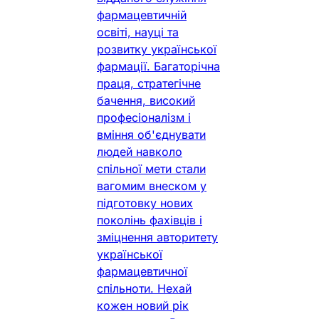
фармацевтичній
освіті, науці та
розвитку української
фармації. Багаторічна
праця, стратегічне
бачення, високий
професіоналізм і
вміння об'єднувати
людей навколо
спільної мети стали
вагомим внеском у
підготовку нових
поколінь фахівців і
зміцнення авторитету
української
фармацевтичної
спільноти. Нехай
кожен новий рік