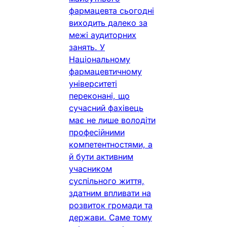
фармацевта сьогодні
виходить далеко за
межі аудиторних
занять. У
Національному
фармацевтичному
університеті
переконані, що
сучасний фахівець
має не лише володіти
професійними
компетентностями, а
й бути активним
учасником
суспільного життя,
здатним впливати на
розвиток громади та
держави. Саме тому