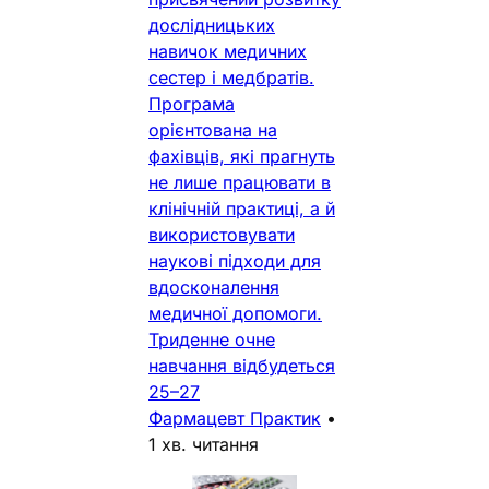
дослідницьких
навичок медичних
сестер і медбратів.
Програма
орієнтована на
фахівців, які прагнуть
не лише працювати в
клінічній практиці, а й
використовувати
наукові підходи для
вдосконалення
медичної допомоги.
Триденне очне
навчання відбудеться
25–27
Фармацевт Практик
•
1 хв. читання