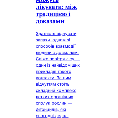
лікувати: між
традицією і
доказами
Здатність відчувати
запахи одним зі
способів взаємодії
людини з довкіллям.
Свіже повітря лісу —
один із найвідоміших
прикладів такого
контакту. За цим
відчуттям стоїть
складний комплекс
летких органічних
сполук рослин —
фітонцидів, які
сьогодні дедалі