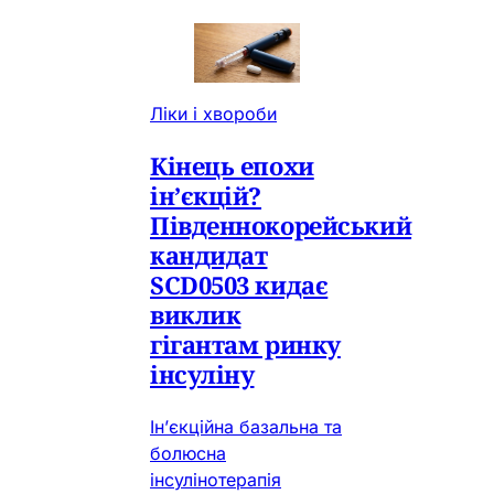
Ліки і хвороби
Кінець епохи
ін’єкцій?
Південнокорейський
кандидат
SCD0503 кидає
виклик
гігантам ринку
інсуліну
Ін’єкційна базальна та
болюсна
інсулінотерапія