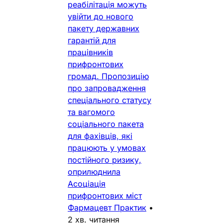
реабілітація можуть
увійти до нового
пакету державних
гарантій для
працівників
прифронтових
громад. Пропозицію
про запровадження
спеціального статусу
та вагомого
соціального пакета
для фахівців, які
працюють у умовах
постійного ризику,
оприлюднила
Асоціація
прифронтових міст
Фармацевт Практик
•
2 хв. читання