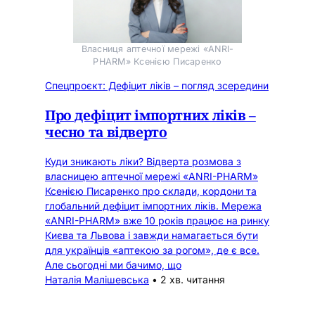
Власниця аптечної мережі «ANRI-
PHARM» Ксенією Писаренко
Спецпроєкт: Дефіцит ліків – погляд зсередини
Про дефіцит імпортних ліків –
чесно та відверто
Куди зникають ліки? Відверта розмова з
власницею аптечної мережі «ANRI-PHARM»
Ксенією Писаренко про склади, кордони та
глобальний дефіцит імпортних ліків. Мережа
«ANRI-PHARM» вже 10 років працює на ринку
Києва та Львова і завжди намагається бути
для українців «аптекою за рогом», де є все.
Але сьогодні ми бачимо, що
Наталія Малішевська
•
2 хв. читання