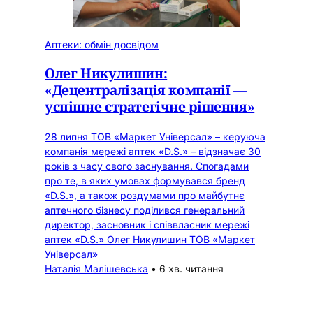
Аптеки: обмін досвідом
Олег Никулишин:
«Децентралізація компанії —
успішне стратегічне рішення»
28 липня ТОВ «Маркет Універсал» – керуюча
компанія мережі аптек «D.S.» – відзначає 30
років з часу свого заснування. Спогадами
про те, в яких умовах формувався бренд
«D.S.», а також роздумами про майбутнє
аптечного бізнесу поділився генеральний
директор, засновник і співвласник мережі
аптек «D.S.» Олег Никулишин ТОВ «Маркет
Універсал»
Наталія Малішевська
•
6 хв. читання