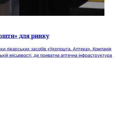
пошти» для ринку
и лікарських засобів «Укрпошта. Аптека». Компанія
ькій місцевості, де приватна аптечна інфраструктура