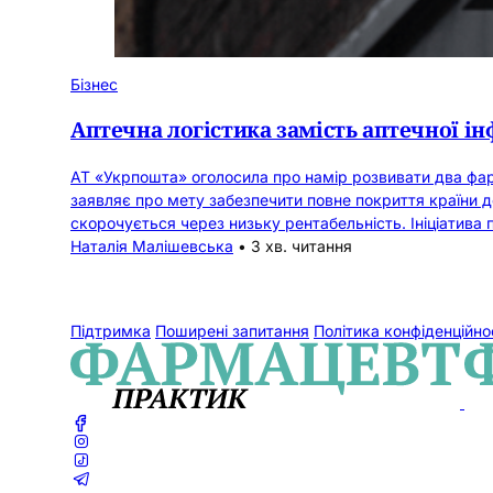
Бізнес
Аптечна логістика замість аптечної 
АТ «Укрпошта» оголосила про намір розвивати два фар
заявляє про мету забезпечити повне покриття країни д
скорочується через низьку рентабельність. Ініціатива 
Наталія Малішевська
•
3 хв. читання
Підтримка
Поширені запитання
Політика конфіденційно