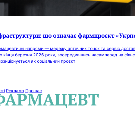
інфраструктури: що означає фармпроєкт «Укр
мацевтичні напрями — мережу аптечних точок та сервіс доставк
о кінця березня 2026 року, зосередившись насамперед на сільс
позиціонується як соціальний проєкт
сті
Реклама
Про нас