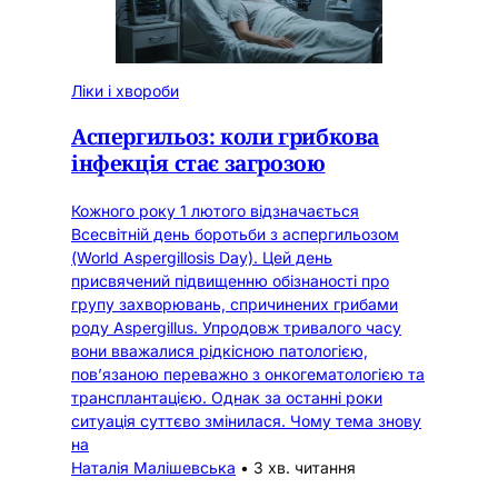
Ліки і хвороби
Аспергильоз: коли грибкова
інфекція стає загрозою
Кожного року 1 лютого відзначається
Всесвітній день боротьби з аспергильозом
(World Aspergillosis Day). Цей день
присвячений підвищенню обізнаності про
групу захворювань, спричинених грибами
роду Aspergillus. Упродовж тривалого часу
вони вважалися рідкісною патологією,
пов’язаною переважно з онкогематологією та
трансплантацією. Однак за останні роки
ситуація суттєво змінилася. Чому тема знову
на
Наталія Малішевська
•
3 хв. читання