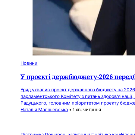
Новини
У проєкті держбюджету-2026 передб
Уряд ухвалив проєкт державного бюджету на 2026 
парламентського Комітету з питань здоров’я нації
Радуцького, головним пріоритетом проєкту бюдже
Наталія Малішевська
•
1 хв. читання
Підтримка
Поширені запитання
Політика конфіденц