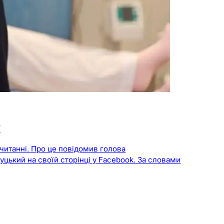
у
читанні. Про це повідомив голова
цький на своїй сторінці у Facebook. За словами