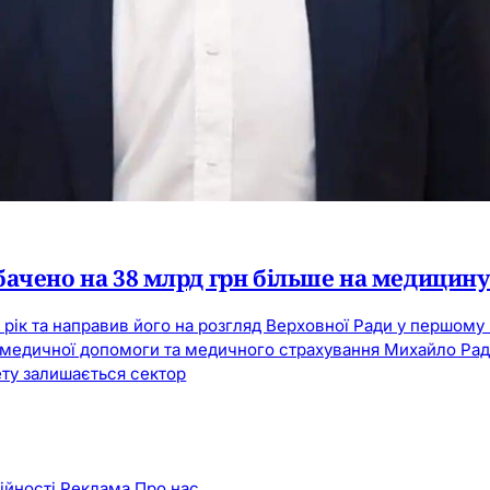
ачено на 38 млрд грн більше на медицин
рік та направив його на розгляд Верховної Ради у першому 
, медичної допомоги та медичного страхування Михайло Раду
ту залишається сектор
ійності
Реклама
Про нас