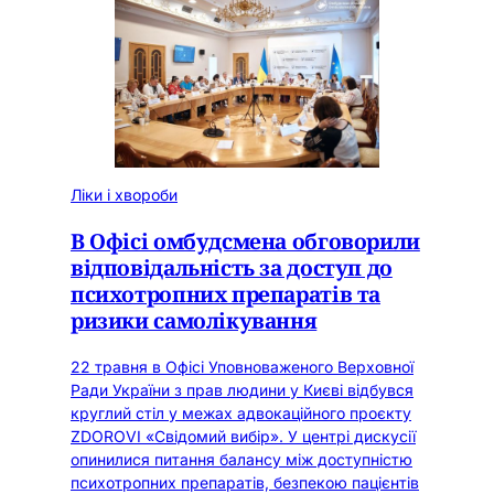
Ліки і хвороби
В Офісі омбудсмена обговорили
відповідальність за доступ до
психотропних препаратів та
ризики самолікування
22 травня в Офісі Уповноваженого Верховної
Ради України з прав людини у Києві відбувся
круглий стіл у межах адвокаційного проєкту
ZDOROVI «Свідомий вибір». У центрі дискусії
опинилися питання балансу між доступністю
психотропних препаратів, безпекою пацієнтів