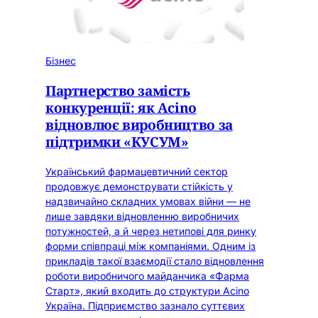
Бізнес
Партнерство замість
конкуренції: як Acino
відновлює виробництво за
підтримки «КУСУМ»
Український фармацевтичний сектор
продовжує демонструвати стійкість у
надзвичайно складних умовах війни — не
лише завдяки відновленню виробничих
потужностей, а й через нетипові для ринку
форми співпраці між компаніями. Одним із
прикладів такої взаємодії стало відновлення
роботи виробничого майданчика «Фарма
Старт», який входить до структури Acino
Україна. Підприємство зазнало суттєвих