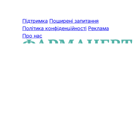
Підтримка
Поширені запитання
Політика конфіденційності
Реклама
Про нас
© 2026 ТОВ «ВИДАВНИЧИЙ ДІМ
«ФАРМАЦЕВТ ПРАКТИК». Cуб'єкт у
сфері онлайн-медіа. Ідентифікатор
онлайн-медіа в Реєстрі суб’єктів у