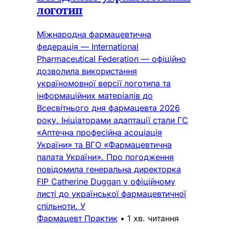
логотип
Міжнародна фармацевтична
федерація — International
Pharmaceutical Federation — офіційно
дозволила використання
україномовної версії логотипа та
інформаційних матеріалів до
Всесвітнього дня фармацевта 2026
року. Ініціаторами адаптації стали ГС
«Аптечна професійна асоціація
України» та ВГО «Фармацевтична
палата України». Про погодження
повідомила генеральна директорка
FIP Catherine Duggan у офіційному
листі до української фармацевтичної
спільноти. У
Фармацевт Практик
•
1 хв. читання