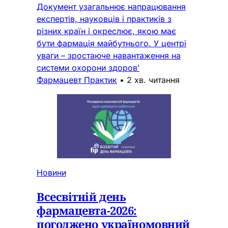
Документ узагальнює напрацювання
експертів, науковців і практиків з
різних країн і окреслює, якою має
бути фармація майбутнього. У центрі
уваги – зростаюче навантаження на
системи охорони здоров’
Фармацевт Практик
•
2 хв. читання
Новини
Всесвітній день
фармацевта-2026:
погоджено україномовний