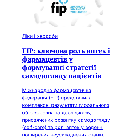
Ліки і хвороби
FIP: ключова роль аптек і
фармацевтів у
формуванні стратегії
самодогляду пацієнтів
Міжнародна фармацевтична
федерація (FIP) представила
комплексні результати глобального
обговорення та досліджень,
присвячених розвитку самодогляду
(self-care) та ролі аптек у веденні
поширених неускладнених станів.