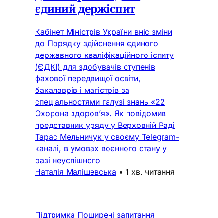
єдиний держіспит
Кабінет Міністрів України вніс зміни
до Порядку здійснення єдиного
державного кваліфікаційного іспиту
(ЄДКІ) для здобувачів ступенів
фахової передвищої освіти,
бакалаврів і магістрів за
спеціальностями галузі знань «22
Охорона здоров’я». Як повідомив
представник уряду у Верховній Раді
Тарас Мельничук у своєму Telegram-
каналі, в умовах воєнного стану у
разі неуспішного
Наталія Малішевська
•
1 хв. читання
Підтримка
Поширені запитання