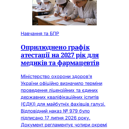
Навчання та БПР
Оприлюднено графік
атестації на 2027 рік для
медиків та фармацевтів
Міністерство охорони здоров’я
України офіційно визначило терміни
проведення ліцензійних та єдиних
державних кваліфікаційних іспитів
(ЄДКІ) для майбутніх фахівців галузі.
Відповідний наказ № 979 було
підписано 17 липня 2026 року.
Документ регламентує чотири окремі