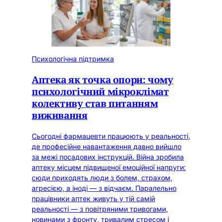
Психологічна підтримка
Аптека як точка опори: чому
психологічний мікроклімат
колективу став питанням
виживання
Сьогодні фармацевти працюють у реальності,
де професійне навантаження давно вийшло
за межі посадових інструкцій. Війна зробила
аптеку місцем підвищеної емоційної напруги:
сюди приходять люди з болем, страхом,
агресією, а іноді — з відчаєм. Паралельно
працівники аптек живуть у тій самій
реальності — з повітряними тривогами,
новинами з фронту, тривалим стресом і