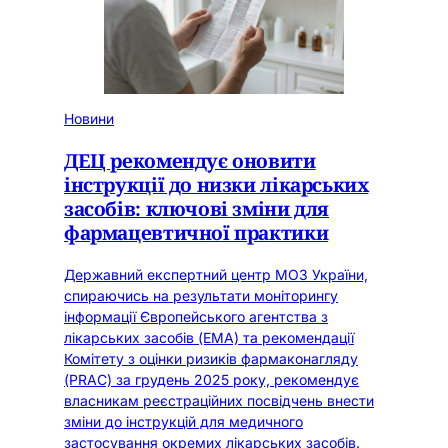
Новини
ДЕЦ рекомендує оновити
інструкції до низки лікарських
засобів: ключові зміни для
фармацевтичної практики
Державний експертний центр МОЗ України,
спираючись на результати моніторингу
інформації Європейського агентства з
лікарських засобів (EMA) та рекомендації
Комітету з оцінки ризиків фармаконагляду
(PRAC) за грудень 2025 року, рекомендує
власникам реєстраційних посвідчень внести
зміни до інструкцій для медичного
застосування окремих лікарських засобів.