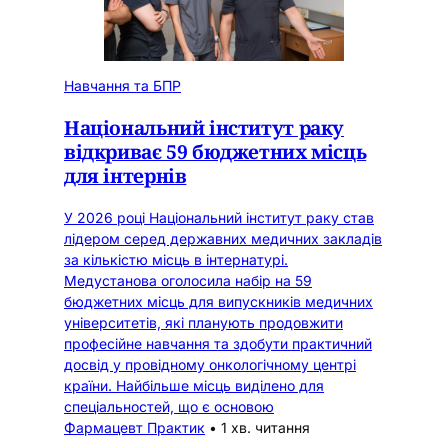
Навчання та БПР
Національний інститут раку
відкриває 59 бюджетних місць
для інтернів
У 2026 році Національний інститут раку став
лідером серед державних медичних закладів
за кількістю місць в інтернатурі.
Медустанова оголосила набір на 59
бюджетних місць для випускників медичних
університетів, які планують продовжити
професійне навчання та здобути практичний
досвід у провідному онкологічному центрі
країни. Найбільше місць виділено для
спеціальностей, що є основою
Фармацевт Практик
•
1 хв. читання