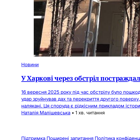
Новини
У Харкові через обстріл постраждал
16 вересня 2025 року під час обстрілу було пошко
удар зруйнував дах та перекриття другого поверху
налякані. Ця споруда є рідкісним прикладом істор
Наталія Малішевська
•
1 хв. читання
Підтримка
Поширені запитання
Політика конфіденц