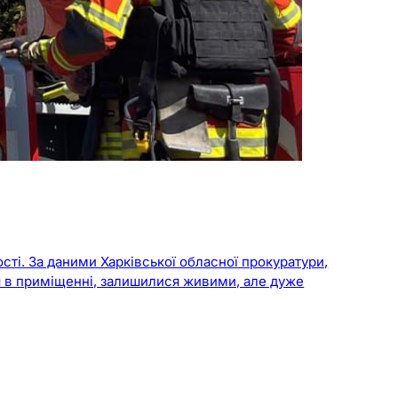
ті. За даними Харківської обласної прокуратури,
ся в приміщенні, залишилися живими, але дуже