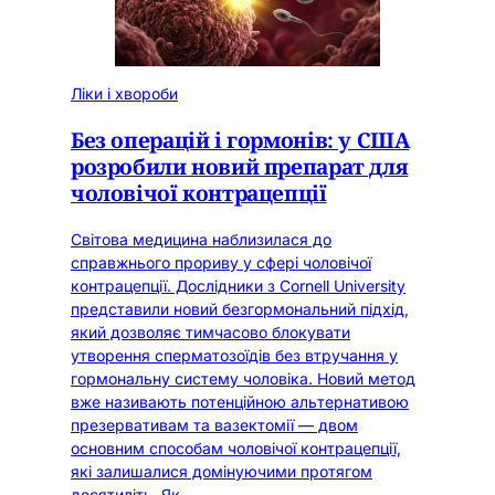
Ліки і хвороби
Без операцій і гормонів: у США
розробили новий препарат для
чоловічої контрацепції
Світова медицина наблизилася до
справжнього прориву у сфері чоловічої
контрацепції. Дослідники з Cornell University
представили новий безгормональний підхід,
який дозволяє тимчасово блокувати
утворення сперматозоїдів без втручання у
гормональну систему чоловіка. Новий метод
вже називають потенційною альтернативою
презервативам та вазектомії — двом
основним способам чоловічої контрацепції,
які залишалися домінуючими протягом
десятиліть. Як