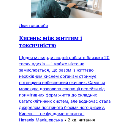
Ліки і хвороби
Кисень: між життям і
токсичністю
Щодня мільярди людей роблять близько 20
тисяч вдихів — і майже ніхто не
замислюється, що разом із життєво
необхідним киснем організм отримує
потенційно небезпечний окисник. Саме ця
молекула дозволила еволюції перейти від
примітивних форм життя до складних
багатоклітинних систем, але водночас стала
джерелом постійного біохімічного ризику.
Кисень — це фундамент життя і,
Наталія Малішевська
•
2 хв. читання