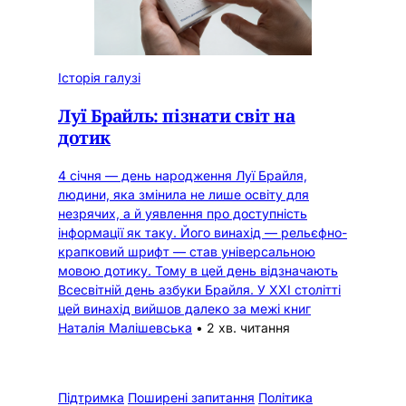
Історія галузі
Луї Брайль: пізнати світ на
дотик
4 січня — день народження Луї Брайля,
людини, яка змінила не лише освіту для
незрячих, а й уявлення про доступність
інформації як таку. Його винахід — рельєфно-
крапковий шрифт — став універсальною
мовою дотику. Тому в цей день відзначають
Всесвітній день азбуки Брайля. У ХХІ столітті
цей винахід вийшов далеко за межі книг
Наталія Малішевська
•
2 хв. читання
Підтримка
Поширені запитання
Політика