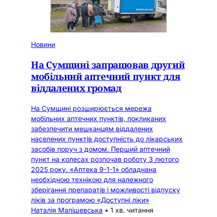
Новини
На Сумщині запрацював другий
мобільний аптечний пункт для
віддалених громад
На Сумщині розширюється мережа
мобільних аптечних пунктів, покликаних
забезпечити мешканцям віддалених
населених пунктів доступність до лікарських
засобів поруч з домом. Перший аптечний
пункт на колесах розпочав роботу 3 лютого
2025 року. «Аптека 9-1-1» обладнана
необхідною технікою для належного
зберігання препаратів і можливості відпуску
ліків за програмою «Доступні ліки»
Наталія Малішевська
•
1 хв. читання