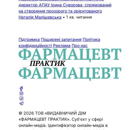
директор АПАУ Ірина Суворова, спрямований
на створення прозорого та орієнтованого
Наталія Малішевська
•
1 хв. читання
Підтримка
Поширені запитання
Політика
конфіденційності
Реклама
Про нас
© 2026 ТОВ «ВИДАВНИЧИЙ ДІМ
«ФАРМАЦЕВТ ПРАКТИК». Cуб'єкт у сфері
онлайн-медіа. Ідентифікатор онлайн-медіа в