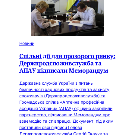
Новини
Спільні дії для прозорого ринку:
Держпродспоживслужба та
АПАУ підписали Меморандум
Державна служба України з питань
безпечності харчових продуктів та захисту
споживачів (Держпродспоживслужба) та
Громадська спілка «Аптечна професійна
асоціація України» (АПАУ) офіційно закріпили
партнерство, підписавши Меморандум про
взаємодію та співпрацю. Документ, під яким
поставили свої підписи Голова
Держпродспоживслужби Сергій Ткачук та