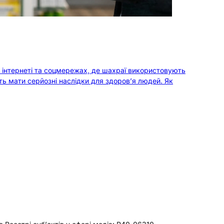
 інтернеті та соцмережах, де шахраї використовують
ть мати серйозні наслідки для здоров’я людей. Як