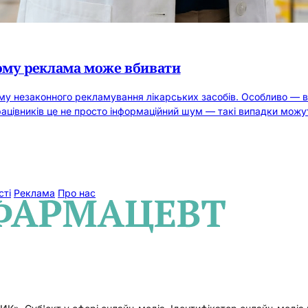
чому реклама може вбивати
ему незаконного рекламування лікарських засобів. Особливо — в
рацівників це не просто інформаційний шум — такі випадки можу
сті
Реклама
Про нас