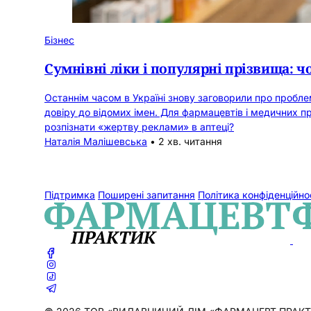
Бізнес
Сумнівні ліки і популярні прізвища: 
Останнім часом в Україні знову заговорили про пробл
довіру до відомих імен. Для фармацевтів і медичних п
розпізнати «жертву реклами» в аптеці?
Наталія Малішевська
•
2 хв. читання
Підтримка
Поширені запитання
Політика конфіденційно