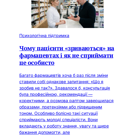
Психологічна підтримка
Чому пацієнти «зриваються» на
фармацевтах і як не сприймати
це особисто
Багато фармацевтів хоча б раз після зміни
ставили собі однакове запитання: «Що я
зробив не так?». Здавалося б, консультація
була професійною, рекомендації —
коректними, а розмова раптом завершилася
образами, претензіями або підвищеним
тоном. Особливо болісно такі ситуації
сприймають молоді спеціалісти. Вони
вкладають у роботу знання, увагу та щире
бажання допомогти, але