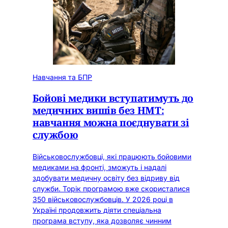
Навчання та БПР
Бойові медики вступатимуть до
медичних вишів без НМТ:
навчання можна поєднувати зі
службою
Військовослужбовці, які працюють бойовими
медиками на фронті, зможуть і надалі
здобувати медичну освіту без відриву від
служби. Торік програмою вже скористалися
350 військовослужбовців. У 2026 році в
Україні продовжить діяти спеціальна
програма вступу, яка дозволяє чинним