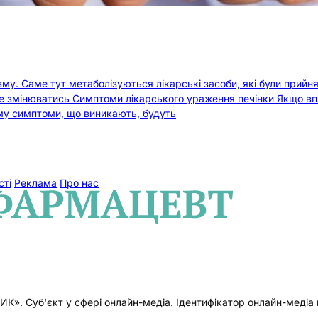
ізму. Саме тут метаболізуються лікарські засоби, які були прий
 змінюватись Симптоми лікарського ураження печінки Якщо впли
му симптоми, що виникають, будуть
сті
Реклама
Про нас
б'єкт у сфері онлайн-медіа. Ідентифікатор онлайн-медіа в Р