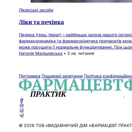
Лікарські засоби
Ліки та печінка
Печінка (грец. hepar) – найбільша залоза нашого орган
фармакодинаміка та фармакокінетика препаратів може
може порушити її нормальне функціонування. При цьо
Наталія Малішевська
•
3 хв. читання
Підтримка
Поширені запитання
Політика конфіденційно
© 2026 ТОВ «ВИДАВНИЧИЙ ДІМ «ФАРМАЦЕВТ ПРАКТИК». Cу