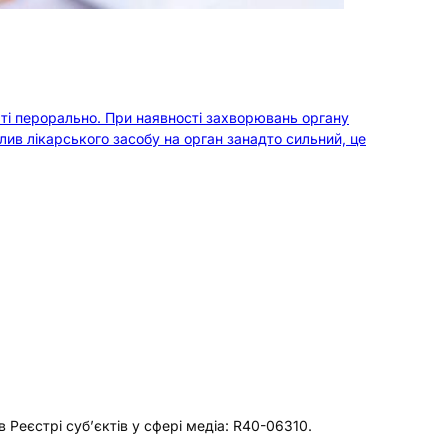
няті перорально. При наявності захворювань органу
в лікарського засобу на орган занадто сильний, це
еєстрі суб’єктів у сфері медіа: R40-06310.