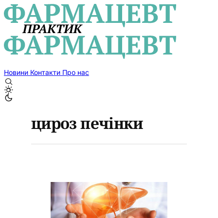
Новини
Контакти
Про нас
цироз печінки