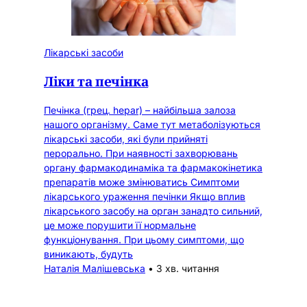
Лікарські засоби
Ліки та печінка
Печінка (грец. hepar) – найбільша залоза
нашого організму. Саме тут метаболізуються
лікарські засоби, які були прийняті
перорально. При наявності захворювань
органу фармакодинаміка та фармакокінетика
препаратів може змінюватись Симптоми
лікарського ураження печінки Якщо вплив
лікарського засобу на орган занадто сильний,
це може порушити її нормальне
функціонування. При цьому симптоми, що
виникають, будуть
Наталія Малішевська
•
3 хв. читання