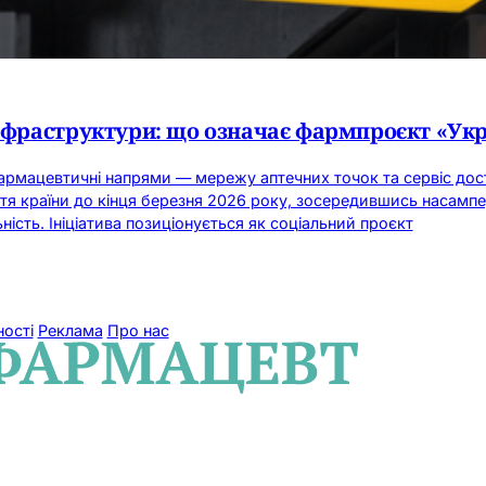
інфраструктури: що означає фармпроєкт «Ук
рмацевтичні напрями — мережу аптечних точок та сервіс дост
я країни до кінця березня 2026 року, зосередившись насампере
ість. Ініціатива позиціонується як соціальний проєкт
ності
Реклама
Про нас