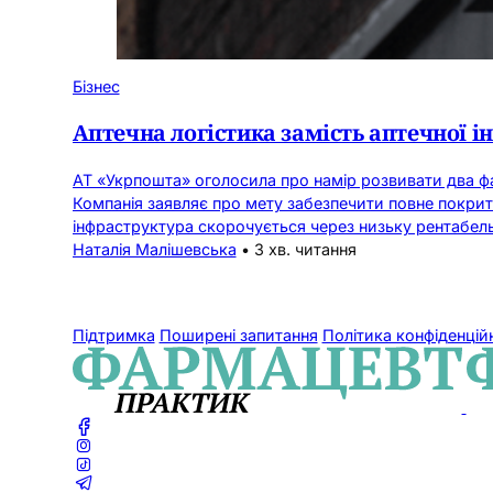
Бізнес
Аптечна логістика замість аптечної 
АТ «Укрпошта» оголосила про намір розвивати два фа
Компанія заявляє про мету забезпечити повне покритт
інфраструктура скорочується через низьку рентабельн
Наталія Малішевська
•
3 хв. читання
Підтримка
Поширені запитання
Політика конфіденцій