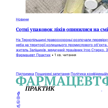
Новини
Сотні упаковок ліків опинилися на см
На Тернопільщині правоохоронці розпочали перевірку 
неба на території колишнього промислового об’єкта.
житель Заліщиків, медичний працівник Ігор Старко. 
Фармацевт Практик
•
1 хв. читання
Підтримка
Поширені запитання
Політика конфіденцій