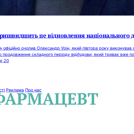
пришвидшить це відновлення національного 
» офіційно очолив Олександр Урін, який півтора року виконував
о продовження складного періоду відбудови, який триває вже по
ад 20
сті
Реклама
Про нас