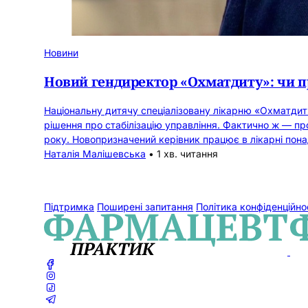
Новини
Новий гендиректор «Охматдиту»: чи 
Національну дитячу спеціалізовану лікарню «Охматдит
рішення про стабілізацію управління. Фактично ж — пр
року. Новопризначений керівник працює в лікарні пон
Наталія Малішевська
•
1 хв. читання
Підтримка
Поширені запитання
Політика конфіденційно