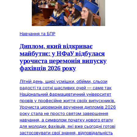
Навчання та БПР
Диплом, який відкриває
майбутнє: у НФаУ відбулася
урочиста церемонія випуску
фахівців 2026 року
Літній день, щирі усмішки, обійми, сльози
радості та сотні щасливих очей — саме так
Національний фармацевтичний університет
провів у професійне життя своїх випускників.
Урочиста церемонія вручення дипломів 2026
року стала не просто святом завершення
навчання, а символом початку нового етапу
для молодих фахівців, які вже сьогодні готові
застосовувати свої знання, відповідальність