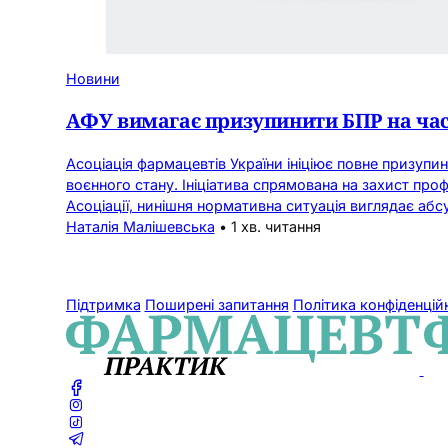
Новини
АФУ вимагає призупинити БПР на час
Асоціація фармацевтів України ініціює повне призуп
воєнного стану. Ініціатива спрямована на захист про
Асоціації, нинішня нормативна ситуація виглядає абс
Наталія Малішевська
•
1 хв. читання
Підтримка
Поширені запитання
Політика конфіденцій