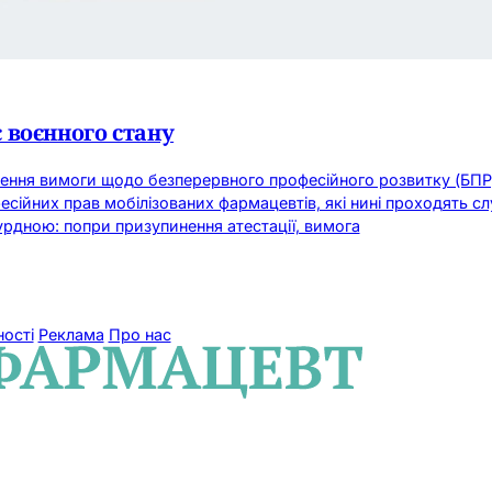
 воєнного стану
инення вимоги щодо безперервного професійного розвитку (БПР)
фесійних прав мобілізованих фармацевтів, які нині проходять 
урдною: попри призупинення атестації, вимога
ності
Реклама
Про нас