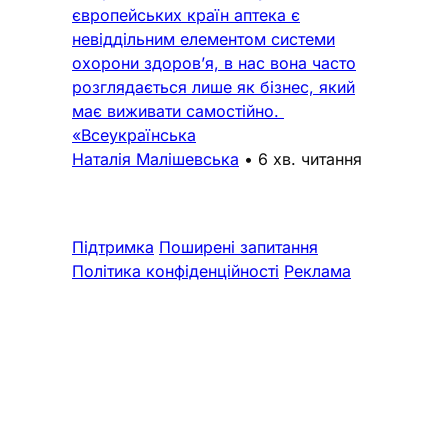
європейських країн аптека є
невіддільним елементом системи
охорони здоров’я, в нас вона часто
розглядається лише як бізнес, який
має виживати самостійно.
«Всеукраїнська
Наталія Малішевська
•
6 хв. читання
Підтримка
Поширені запитання
Політика конфіденційності
Реклама
Про нас