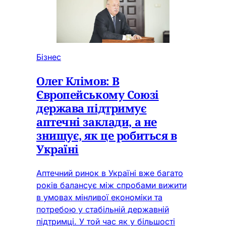
Бізнес
Олег Клімов: В
Європейському Союзі
держава підтримує
аптечні заклади, а не
знищує, як це робиться в
Україні
Аптечний ринок в Україні вже багато
років балансує між спробами вижити
в умовах мінливої економіки та
потребою у стабільній державній
підтримці. У той час як у більшості