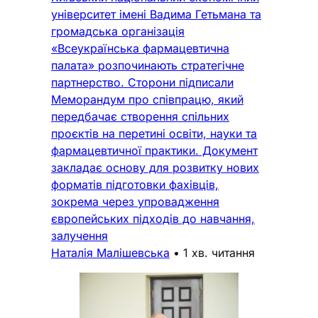
університет імені Вадима Гетьмана та
громадська організація
«Всеукраїнська фармацевтична
палата» розпочинають стратегічне
партнерство. Сторони підписали
Меморандум про співпрацю, який
передбачає створення спільних
проєктів на перетині освіти, науки та
фармацевтичної практики. Документ
закладає основу для розвитку нових
форматів підготовки фахівців,
зокрема через упровадження
європейських підходів до навчання,
залучення
Наталія Малішевська
•
1 хв. читання