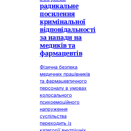
радикальне
посилення
кримінальної
відповідальності
за напади на
медиків та
фармацевтів
Фізична безпека
медичних працівників
та фармацевтичного
персоналу в умовах
колосального
психоемоційного
напруження
суспільства
переходить із
категорії внутрішніх