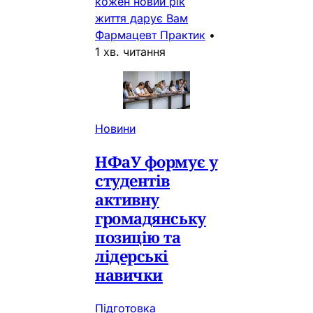
кожен новий рік
життя дарує Вам
Фармацевт Практик
•
1 хв. читання
Новини
НФаУ формує у
студентів
активну
громадянську
позицію та
лідерські
навички
Підготовка