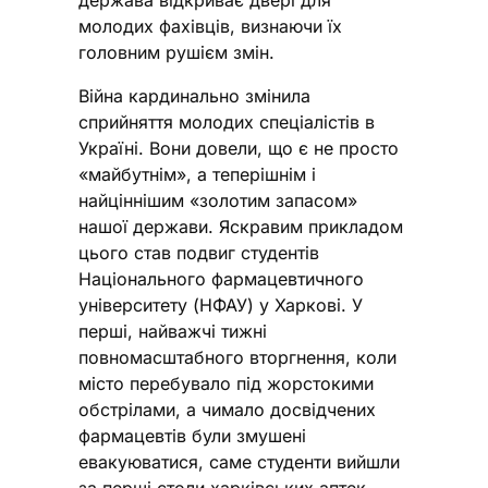
молодих фахівців, визнаючи їх
головним рушієм змін.
Війна кардинально змінила
сприйняття молодих спеціалістів в
Україні. Вони довели, що є не просто
«майбутнім», а теперішнім і
найціннішим «золотим запасом»
нашої держави. Яскравим прикладом
цього став подвиг студентів
Національного фармацевтичного
університету (НФАУ) у Харкові. У
перші, найважчі тижні
повномасштабного вторгнення, коли
місто перебувало під жорстокими
обстрілами, а чимало досвідчених
фармацевтів були змушені
евакуюватися, саме студенти вийшли
за перші столи харківських аптек,