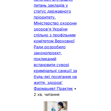
питань закладів у
статус державного
пріоритету.
Міністерство охорони
здоров'я України
спільно з профільним
комітетом Верховної
Ради розробило
законопроєкт,
покликаний
встановити суворі
кримінальні санкції за
будь-які посягання на
життя, здоров'
Фармацевт Практик
•
2 хв. читання