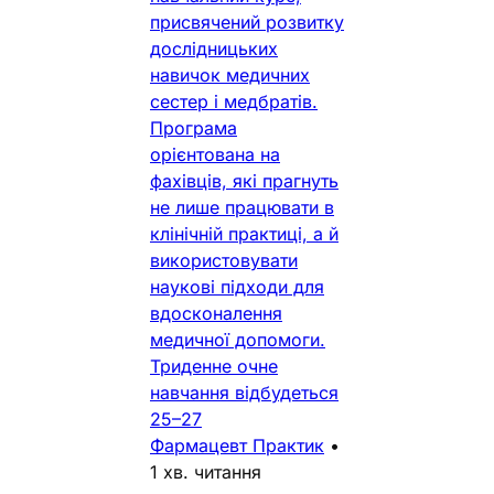
присвячений розвитку
дослідницьких
навичок медичних
сестер і медбратів.
Програма
орієнтована на
фахівців, які прагнуть
не лише працювати в
клінічній практиці, а й
використовувати
наукові підходи для
вдосконалення
медичної допомоги.
Триденне очне
навчання відбудеться
25–27
Фармацевт Практик
•
1 хв. читання