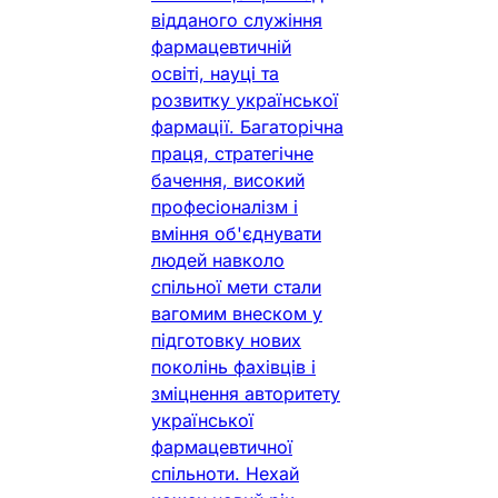
відданого служіння
фармацевтичній
освіті, науці та
розвитку української
фармації. Багаторічна
праця, стратегічне
бачення, високий
професіоналізм і
вміння об'єднувати
людей навколо
спільної мети стали
вагомим внеском у
підготовку нових
поколінь фахівців і
зміцнення авторитету
української
фармацевтичної
спільноти. Нехай