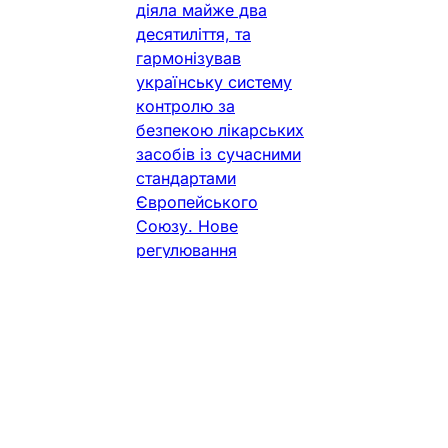
діяла майже два
десятиліття, та
гармонізував
українську систему
контролю за
безпекою лікарських
засобів із сучасними
стандартами
Європейського
Союзу. Нове
регулювання
детально визначає
правила гри для
органу державного
Фармацевт Практик
•
3 хв. читання