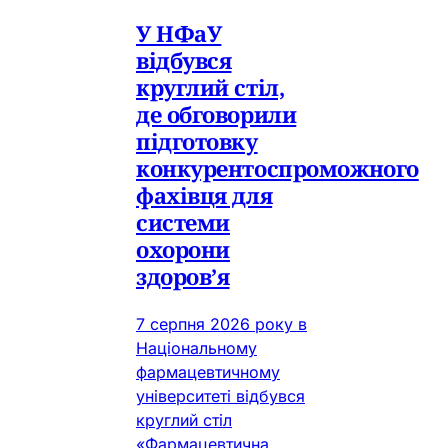
У НФаУ
відбувся
круглий стіл,
де обговорили
підготовку
конкурентоспроможного
фахівця для
системи
охорони
здоров’я
7 серпня 2026 року в
Національному
фармацевтичному
університеті відбувся
круглий стіл
«Фармацевтична