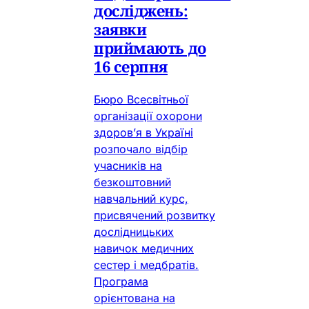
досліджень:
заявки
приймають до
16 серпня
Бюро Всесвітньої
організації охорони
здоров’я в Україні
розпочало відбір
учасників на
безкоштовний
навчальний курс,
присвячений розвитку
дослідницьких
навичок медичних
сестер і медбратів.
Програма
орієнтована на