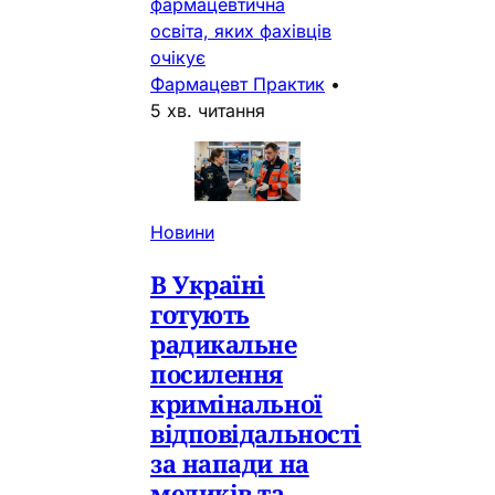
фармацевтична
освіта, яких фахівців
очікує
Фармацевт Практик
•
5 хв. читання
Новини
В Україні
готують
радикальне
посилення
кримінальної
відповідальності
за напади на
медиків та