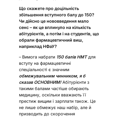
Що скажете про доцільність
збільшення вступного балу до 150?
Чи дійсно це нововведення мало
сенс – як це вплинуло на кількість
абітурієнтів, а потім і на студентів, що
обрали фармацевтичний виш,
наприклад НФаУ?
–
Вимога набрати
150 балів НМТ
для
вступу на фармацевтичні
спеціальності є значним
обмежувальним чинником, я б
сказав ОСНОВНИМ!
Абітурієнти з
такими балами частіше обирають
медицину, оскільки вважають її
престиж вищим і зарплати також. Це
не лише обмежує наш набір, але й
призводить до скорочення