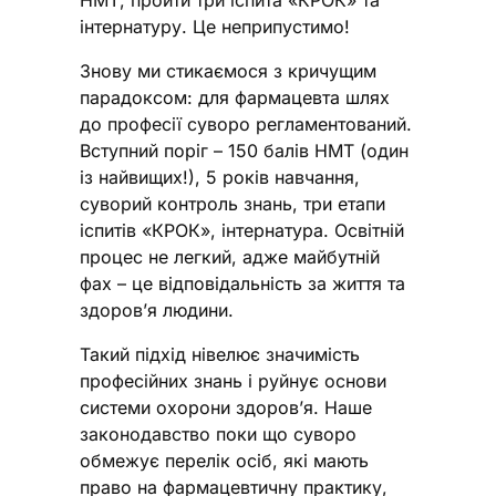
НМТ, пройти три іспита «КРОК» та
інтернатуру. Це неприпустимо!
Знову ми стикаємося з кричущим
парадоксом: для фармацевта шлях
до професії суворо регламентований.
Вступний поріг – 150 балів НМТ (один
із найвищих!), 5 років навчання,
суворий контроль знань, три етапи
іспитів «КРОК», інтернатура. Освітній
процес не легкий, адже майбутній
фах – це відповідальність за життя та
здоров’я людини.
Такий підхід нівелює значимість
професійних знань і руйнує основи
системи охорони здоров’я. Наше
законодавство поки що суворо
обмежує перелік осіб, які мають
право на фармацевтичну практику,