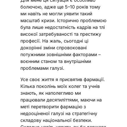
Для мене ця ситуація є особливо
болючою, адже ще 5–10 років тому
ми навіть не могли уявити такий
масштаб кризи. Історично проблемою
була лише недостатність кадрів на тлі
високої затребуваності та престижу
професії. На жаль, сьогодні ці
докорінні зміни спровоковані
потужними зовнішніми факторами –
воєнним станом та внутрішніми
проблемами галузі.
Усе своє життя я присвятив фармації.
Кілька поколінь моїх колег та учнів
знають, як наполегливо ми
працювали десятиліттями, маючи на
меті перетворити фармацію з
недооціненої галузі на стратегічну
складову національної безпеки.