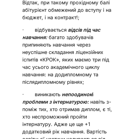
Відтак, при такому прохідному балі
абітурієнт обмежений до вступу і на
бюджет, і на контракт!;
· відбувається
відсів під час
навчання:
багато здобувачів
припиняють навчання через
неуспішне складання ліцензійних
іспитів «КРОК», яких маємо три під
час усього академічного циклу
навчання: на додипломному та
післядипломному рівнях;
· виникають
непоодинок
і
проблеми з інтернатурою:
навіть з-
поміж тих, хто отримав диплом, є ті,
хто неспроможний пройти
інтернатуру. Адже це ще +1
додатковий рік навчання. Вартість