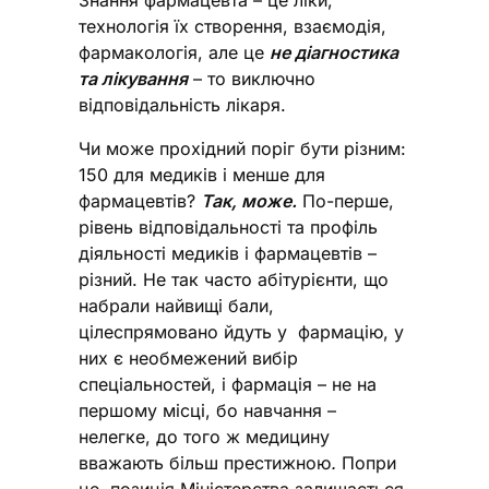
Знання фармацевта – це ліки,
технологія їх створення, взаємодія,
фармакологія, але це
не діагностика
та лікування
– то виключно
відповідальність лікаря.
Чи може прохідний поріг бути різним:
150 для медиків і менше для
фармацевтів?
Так, може.
По-перше,
рівень відповідальності та профіль
діяльності медиків і фармацевтів –
різний. Не так часто абітурієнти, що
набрали найвищі бали,
цілеспрямовано йдуть у фармацію, у
них є необмежений вибір
спеціальностей, і фармація – не на
першому місці, бо навчання –
нелегке, до того ж медицину
вважають більш престижною
.
Попри