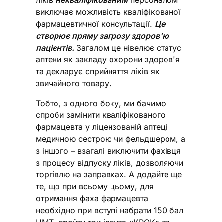
ліків
некваліфікованим
персоналом
виключає можливість кваліфікованої
фармацевтичної консультації.
Це
створює пряму загрозу здоров'ю
пацієнтів.
Загалом це нівелює статус
аптеки як закладу охорони здоров'я
та декларує сприйняття ліків як
звичайного товару.
Тобто, з одного боку, ми бачимо
спроби замінити кваліфікованого
фармацевта у ліцензованій аптеці
медичною сестрою чи фельдшером, а
з іншого – взагалі виключити фахівця
з процесу відпуску ліків, дозволяючи
торгівлю на заправках. А додайте ще
те, що при всьому цьому, для
отримання фаха фармацевта
необхідно при вступі набрати 150 бал