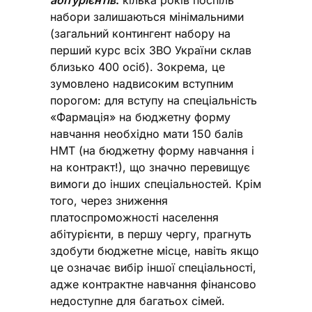
абітурієнтів
:
кілька років поспіль
набори залишаються мінімальними
(загальний контингент набору на
перший курс всіх ЗВО України склав
близько 400 осіб). Зокрема, це
зумовлено надвисоким вступним
порогом: для вступу на спеціальність
«Фармація» на бюджетну форму
навчання необхідно мати 150 балів
НМТ (на бюджетну форму навчання і
на контракт!), що значно перевищує
вимоги до інших спеціальностей. Крім
того, через зниження
платоспроможності населення
абітурієнти, в першу чергу, прагнуть
здобути бюджетне місце, навіть якщо
це означає вибір іншої спеціальності,
адже контрактне навчання фінансово
недоступне для багатьох сімей.