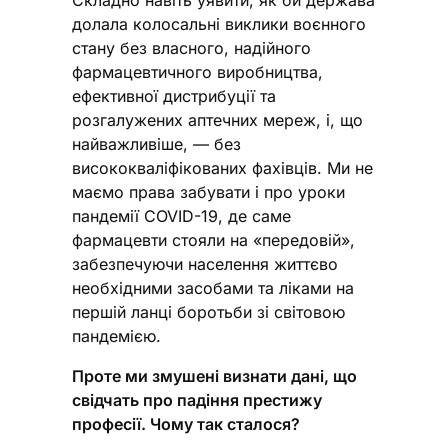
Складно навіть уявити, як би держава
долала колосальні виклики воєнного
стану без власного, надійного
фармацевтичного виробництва,
ефективної дистрибуції та
розгалужених аптечних мереж, і, що
найважливіше, — без
висококваліфікованих фахівців. Ми не
маємо права забувати і про уроки
пандемії COVID-19, де саме
фармацевти стояли на «передовій»,
забезпечуючи населення життєво
необхідними засобами та ліками на
першій ланці боротьби зі світовою
пандемією.
Проте ми змушені визнати дані, що
свідчать про падіння престижу
професії. Чому так сталося?