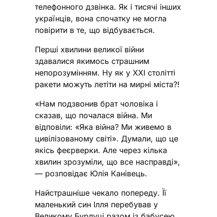
телефонного дзвінка. Як і тисячі інших
українців, вона спочатку не могла
повірити в те, що відбувається.
Перші хвилини великої війни
здавалися якимось страшним
непорозумінням. Ну як у XXI столітті
ракети можуть летіти на мирні міста?!
«Нам подзвонив брат чоловіка і
сказав, що почалася війна. Ми
відповіли: «Яка війна? Ми живемо в
цивілізованому світі». Думали, що це
якісь феєрверки. Але через кілька
хвилин зрозуміли, що все насправді»,
— розповідає Юлія Канівець.
Найстрашніше чекало попереду. Її
маленький син Ілля перебував у
Великому Бурлуці разом із бабусею.