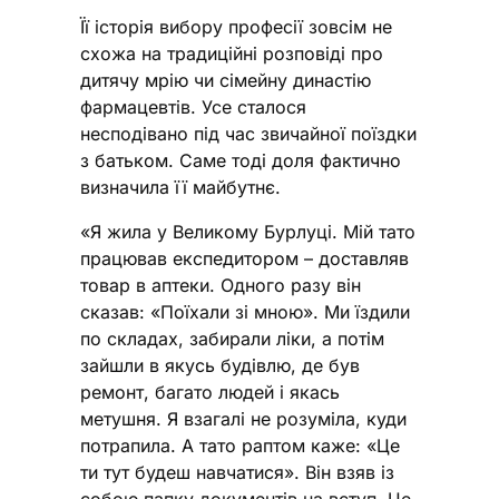
Її історія вибору професії зовсім не
схожа на традиційні розповіді про
дитячу мрію чи сімейну династію
фармацевтів. Усе сталося
несподівано під час звичайної поїздки
з батьком. Саме тоді доля фактично
визначила її майбутнє.
«Я жила у Великому Бурлуці. Мій тато
працював експедитором – доставляв
товар в аптеки. Одного разу він
сказав: «Поїхали зі мною». Ми їздили
по складах, забирали ліки, а потім
зайшли в якусь будівлю, де був
ремонт, багато людей і якась
метушня. Я взагалі не розуміла, куди
потрапила. А тато раптом каже: «Це
ти тут будеш навчатися». Він взяв із
собою папку документів на вступ. Це