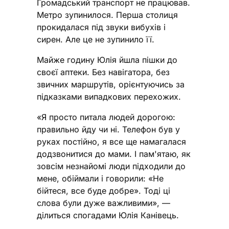
Громадський транспорт не працював.
Метро зупинилося. Перша столиця
прокидалася під звуки вибухів і
сирен. Але це не зупинило її.
Майже годину Юлія йшла пішки до
своєї аптеки. Без навігатора, без
звичних маршрутів, орієнтуючись за
підказками випадкових перехожих.
«Я просто питала людей дорогою:
правильно йду чи ні. Телефон був у
руках постійно, я все ще намагалася
додзвонитися до мами. І пам'ятаю, як
зовсім незнайомі люди підходили до
мене, обіймали і говорили: «Не
бійтеся, все буде добре». Тоді ці
слова були дуже важливими», —
ділиться спогадами Юлія Канівець.