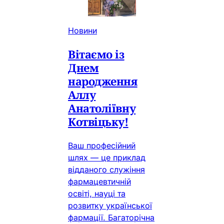
Новини
Вітаємо із
Днем
народження
Аллу
Анатоліївну
Котвіцьку!
Ваш професійний
шлях — це приклад
відданого служіння
фармацевтичній
освіті, науці та
розвитку української
фармації. Багаторічна