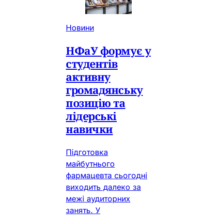
Новини
НФаУ формує у
студентів
активну
громадянську
позицію та
лідерські
навички
Підготовка
майбутнього
фармацевта сьогодні
виходить далеко за
межі аудиторних
занять. У