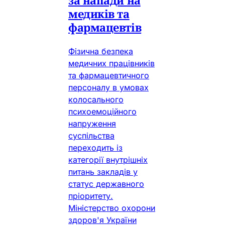
за напади на
медиків та
фармацевтів
Фізична безпека
медичних працівників
та фармацевтичного
персоналу в умовах
колосального
психоемоційного
напруження
суспільства
переходить із
категорії внутрішніх
питань закладів у
статус державного
пріоритету.
Міністерство охорони
здоров'я України