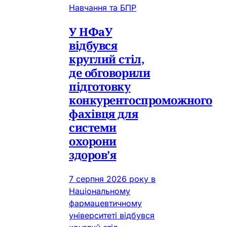
Навчання та БПР
У НФаУ
відбувся
круглий стіл,
де обговорили
підготовку
конкурентоспроможного
фахівця для
системи
охорони
здоров’я
7 серпня 2026 року в
Національному
фармацевтичному
університеті відбувся