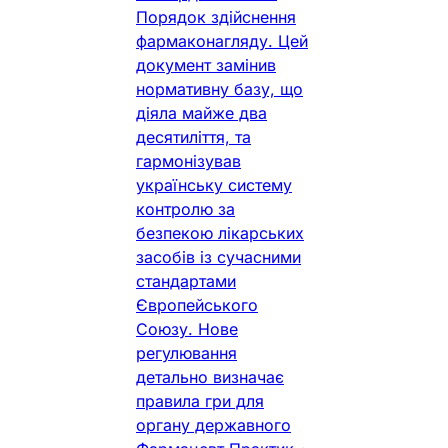
Порядок здійснення
фармаконагляду. Цей
документ замінив
нормативну базу, що
діяла майже два
десятиліття, та
гармонізував
українську систему
контролю за
безпекою лікарських
засобів із сучасними
стандартами
Європейського
Союзу. Нове
регулювання
детально визначає
правила гри для
органу державного