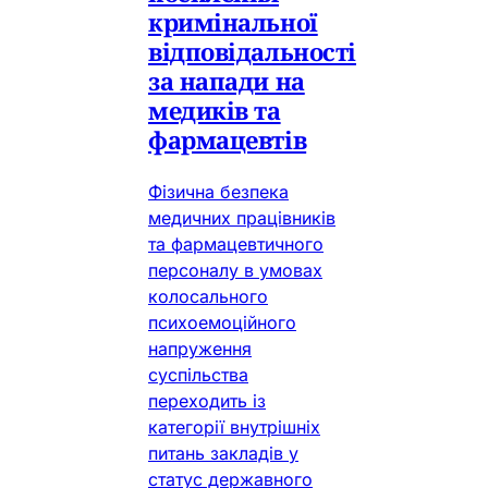
кримінальної
відповідальності
за напади на
медиків та
фармацевтів
Фізична безпека
медичних працівників
та фармацевтичного
персоналу в умовах
колосального
психоемоційного
напруження
суспільства
переходить із
категорії внутрішніх
питань закладів у
статус державного