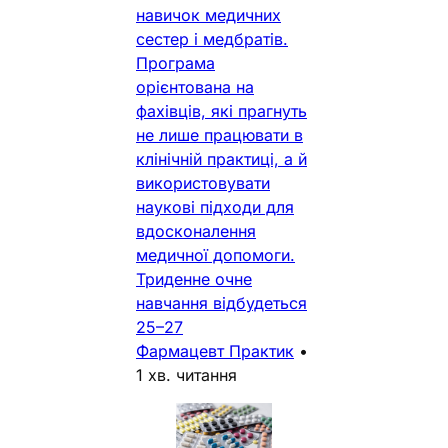
навичок медичних
сестер і медбратів.
Програма
орієнтована на
фахівців, які прагнуть
не лише працювати в
клінічній практиці, а й
використовувати
наукові підходи для
вдосконалення
медичної допомоги.
Триденне очне
навчання відбудеться
25–27
Фармацевт Практик
•
1 хв. читання