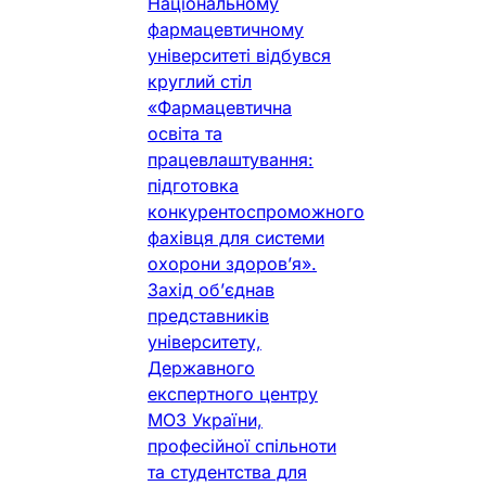
Національному
фармацевтичному
університеті відбувся
круглий стіл
«Фармацевтична
освіта та
працевлаштування:
підготовка
конкурентоспроможного
фахівця для системи
охорони здоров’я».
Захід об’єднав
представників
університету,
Державного
експертного центру
МОЗ України,
професійної спільноти
та студентства для