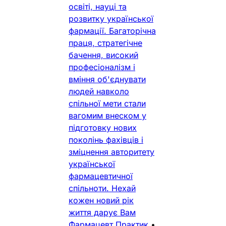
освіті, науці та
розвитку української
фармації. Багаторічна
праця, стратегічне
бачення, високий
професіоналізм і
вміння об'єднувати
людей навколо
спільної мети стали
вагомим внеском у
підготовку нових
поколінь фахівців і
зміцнення авторитету
української
фармацевтичної
спільноти. Нехай
кожен новий рік
життя дарує Вам
Фармацевт Практик
•