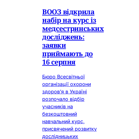
ВООЗ відкрила
набір на курс із
медсестринських
досліджень:
заявки
приймають до
16 серпня
Бюро Всесвітньої
організації охорони
здоров’я в Україні
розпочало відбір
учасників на
безкоштовний
навчальний курс,
присвячений розвитку
дослідницьких