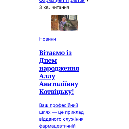
Фармацевт Практик
•
3 хв. читання
Новини
Вітаємо із
Днем
народження
Аллу
Анатоліївну
Котвіцьку!
Ваш професійний
шлях — це приклад
відданого служіння
фармацевтичній