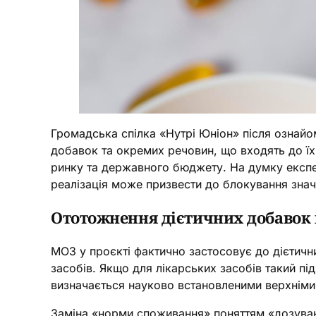
Громадська спілка «Нутрі Юніон» після ознай
добавок та окремих речовин, що входять до їх
ринку та державного бюджету. На думку експер
реалізація може призвести до блокування значн
Ототожнення дієтичних добавок і
МОЗ у проєкті фактично застосовує до дієтичн
засобів. Якщо для лікарських засобів такий пі
визначається науково встановленими верхніми
Заміна «норми споживання» поняттям «дозува