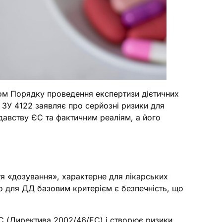
том Порядку проведення експертизи дієтичних
 ЗУ 4122 заявляє про серйозні ризики для
давству ЄС та фактичним реаліям, а його
я «дозування», характерне для лікарських
то для ДД базовим критерієм є безпечність, що
 (Директива 2002/46/EC) і створює ризики