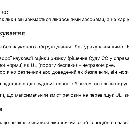
 ЄС;
кільки він займається лікарськими засобами, а не хар
зування
 без наукового обґрунтування і без урахування вимог 
орої наукової оцінки ризику (рішення Суду ЄС у справ
ї норми) як UL (порогу безпеки) – неправомірне.
орично безпечний або доведений як безпечний, він може
 підставою для судових позовів бізнесу, оскільки порушу
ти, що максимальний вміст речовин не перевищує UL, в
к
кщо пізніше з’явиться лікарський засіб із подібною наз