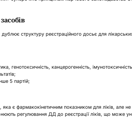
засобів
дублює структуру реєстраційного досьє для лікарських
ика, генотоксичність, канцерогенність, імунотоксичність
льтатів;
нше 5 партій;
», яка є фармакокінетичним показником для ліків, але не
нюють регулювання ДД до реєстрації ліків, що може уне