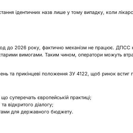
ання ідентичних назв лише у тому випадку, коли лікарс
од до 2026 року, фактично механізм не працює. ДПСС н
старими вимогами. Таким чином, оператори можуть втрат
нь та прикінцеві положення ЗУ 4122, щоб ринок встиг п
 що суперечать європейській практиці;
та відкритого діалогу;
атами для державного бюджету.