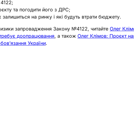
 4122;
єкту та погодити його з ДРС;
к залишиться на ринку і які будуть втрати бюджету.
ризики запровадження Закону №4122, читайте
Олег Клім
отребує доопрацювання
, а також
Олег Клімов: Проєкт н
обов’язання України
.