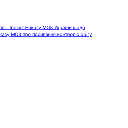
ов: Проєкт Наказу МОЗ України щодо
аказу МОЗ про посилення контролю обігу