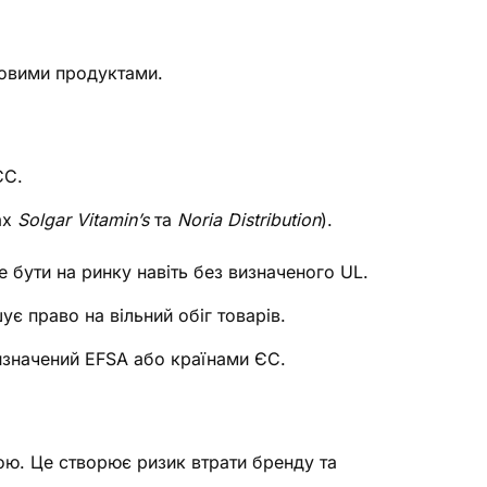
човими продуктами.
ЄС.
ах
Solgar Vitamin’s
та
Noria Distribution
).
 бути на ринку навіть без визначеного UL.
є право на вільний обіг товарів.
изначений EFSA або країнами ЄС.
вою. Це створює ризик втрати бренду та