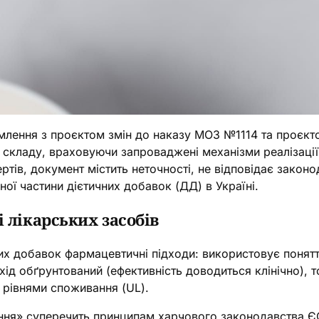
омлення з проєктом змін до наказу МОЗ №1114 та проєк
 складу, враховуючи запроваджені механізми реалізації
тів, документ містить неточності, не відповідає законо
ої частини дієтичних добавок (ДД) в Україні.
 лікарських засобів
их добавок фармацевтичні підходи: використовує понятт
дхід обґрунтований (ефективність доводиться клінічно), 
 рівнями споживання (UL).
ння» суперечить принципам харчового законодавства ЄС