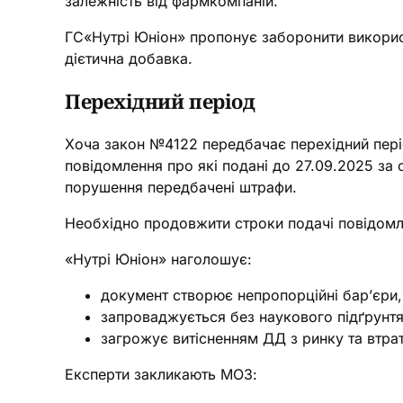
залежність від фармкомпаній.
ГС«Нутрі Юніон» пропонує заборонити використ
дієтична добавка.
Перехідний період
Хоча закон №4122 передбачає перехідний пері
повідомлення про які подані до 27.09.2025 за 
порушення передбачені штрафи.
Необхідно продовжити строки подачі повідомле
«Нутрі Юніон» наголошує:
документ створює непропорційні бар’єри,
запроваджується без наукового підґрунтя 
загрожує витісненням ДД з ринку та втр
Експерти закликають МОЗ: