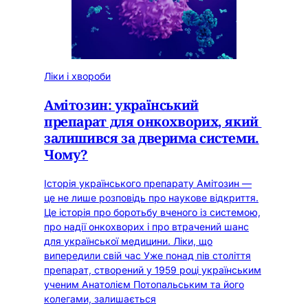
Ліки і хвороби
Амітозин: український
препарат для онкохворих, який
залишився за дверима системи.
Чому?
Історія українського препарату Амітозин —
це не лише розповідь про наукове відкриття.
Це історія про боротьбу вченого із системою,
про надії онкохворих і про втрачений шанс
для української медицини. Ліки, що
випередили свій час Уже понад пів століття
препарат, створений у 1959 році українським
ученим Анатолієм Потопальським та його
колегами, залишається