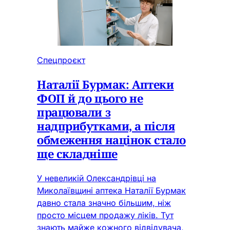
Спецпроєкт
Наталії Бурмак: Аптеки
ФОП й до цього не
працювали з
надприбутками, а після
обмеження націнок стало
ще складніше
У невеликій Олександрівці на
Миколаївщині аптека Наталії Бурмак
давно стала значно більшим, ніж
просто місцем продажу ліків. Тут
знають майже кожного відвідувача,