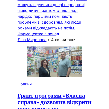
можуть відчинити двері серед ночі,
якщо дитині раптом стало зле, і
нерідко першими помічають
проблеми зі здоров'ям, які люди
роками відкладають на потім.
Фармацевтка з понад
Ліна Миронова
•
4 хв. читання
Новини
Грант програми «Власна
справа» дозволив відкрити
нову аптеку на