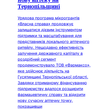
Тернопільщині
Урядова програма мікрогрантів
«Власна справа» продовжує
залишатися дієвим інструментом
підтримки та масштабування для
представників локального аптечного
ритейлу. Нещодавно ефективність
залучення державного капіталу в
роздрібний сегмент
продемонструвало ТОВ «Фармаксо»,
яке здійснює діяльність на
Гусятинщині Тернопільської області.
Завдяки отриманому фінансуванню
підприємству вдалося розширити
фармацевтичну справу та відкрити
нову сучасну аптечну точку,
покращивши