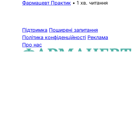
Фармацевт Практик
•
1 хв. читання
Підтримка
Поширені запитання
Політика конфіденційності
Реклама
Про нас
© 2026 ТОВ «ВИДАВНИЧИЙ ДІМ
«ФАРМАЦЕВТ ПРАКТИК». Cуб'єкт у
сфері онлайн-медіа. Ідентифікатор