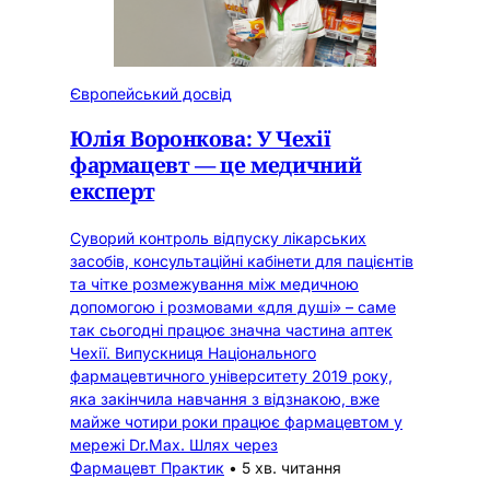
Європейський досвід
Юлія Воронкова: У Чехії
фармацевт — це медичний
експерт
Суворий контроль відпуску лікарських
засобів, консультаційні кабінети для пацієнтів
та чітке розмежування між медичною
допомогою і розмовами «для душі» – саме
так сьогодні працює значна частина аптек
Чехії. Випускниця Національного
фармацевтичного університету 2019 року,
яка закінчила навчання з відзнакою, вже
майже чотири роки працює фармацевтом у
мережі Dr.Max. Шлях через
Фармацевт Практик
•
5 хв. читання