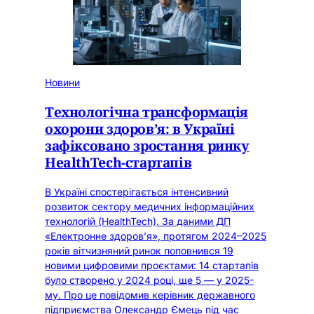
Новини
Технологічна трансформація
охорони здоров’я: в Україні
зафіксовано зростання ринку
HealthTech-стартапів
В Україні спостерігається інтенсивний
розвиток сектору медичних інформаційних
технологій (HealthTech). За даними ДП
«Електронне здоров’я», протягом 2024–2025
років вітчизняний ринок поповнився 19
новими цифровими проєктами: 14 стартапів
було створено у 2024 році, ще 5 — у 2025-
му. Про це повідомив керівник державного
підприємства Олександр Ємець під час