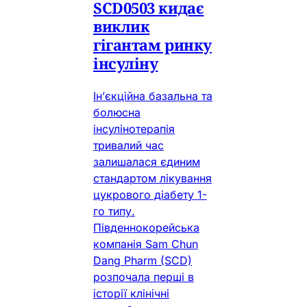
SCD0503 кидає
виклик
гігантам ринку
інсуліну
Ін’єкційна базальна та
болюсна
інсулінотерапія
тривалий час
залишалася єдиним
стандартом лікування
цукрового діабету 1-
го типу.
Південнокорейська
компанія Sam Chun
Dang Pharm (SCD)
розпочала перші в
історії клінічні