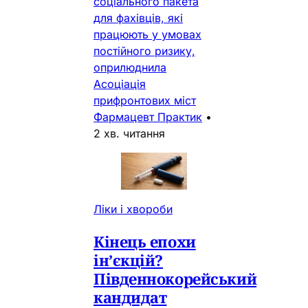
соціального пакета
для фахівців, які
працюють у умовах
постійного ризику,
оприлюднила
Асоціація
прифронтових міст
Фармацевт Практик
•
2 хв. читання
Ліки і хвороби
Кінець епохи
ін’єкцій?
Південнокорейський
кандидат