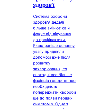
здоров’ї
Система охорони
здоров'я дедалі
більше змінює свій
фокус від лікування
до профілактики.
Якщо раніше основну
увагу приділяли
допомозі вже після
розвитку
захворювання, то
сьогодні все більше
фахівців говорять про
необхідність
попереджати хвороби
ще до появи перших
симптомів. Одну з