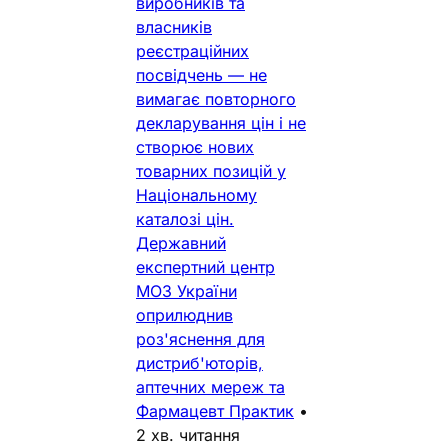
виробників та
власників
реєстраційних
посвідчень — не
вимагає повторного
декларування цін і не
створює нових
товарних позицій у
Національному
каталозі цін.
Державний
експертний центр
МОЗ України
оприлюднив
роз'яснення для
дистриб'юторів,
аптечних мереж та
Фармацевт Практик
•
2 хв. читання