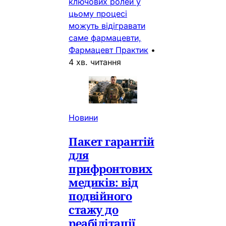
ключових ролей у
цьому процесі
можуть відігравати
саме фармацевти,
Фармацевт Практик
•
4 хв. читання
Новини
Пакет гарантій
для
прифронтових
медиків: від
подвійного
стажу до
реабілітації