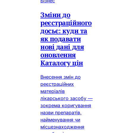
Бізнес
Зміни до
реєстраційного
досьє: куди та
як подавати
нові дані для
оновлення
Каталогу цін
Внесення змін до
реєстраційних
матеріалів
лікарського засобу —
зокрема коригування
назви препаратів,
найменування чи
місцезнаходження