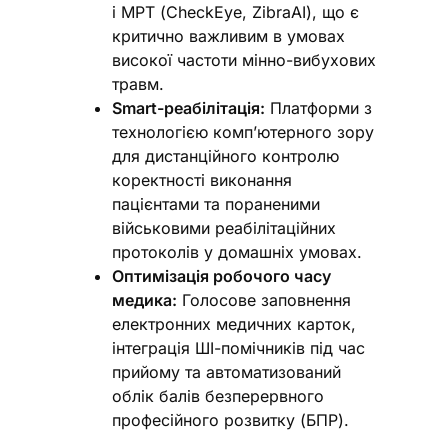
і МРТ (CheckEye, ZibraAI), що є
критично важливим в умовах
високої частоти мінно-вибухових
травм.
Smart-реабілітація:
Платформи з
технологією комп’ютерного зору
для дистанційного контролю
коректності виконання
пацієнтами та пораненими
військовими реабілітаційних
протоколів у домашніх умовах.
Оптимізація робочого часу
медика:
Голосове заповнення
електронних медичних карток,
інтеграція ШІ-помічників під час
прийому та автоматизований
облік балів безперервного
професійного розвитку (БПР).