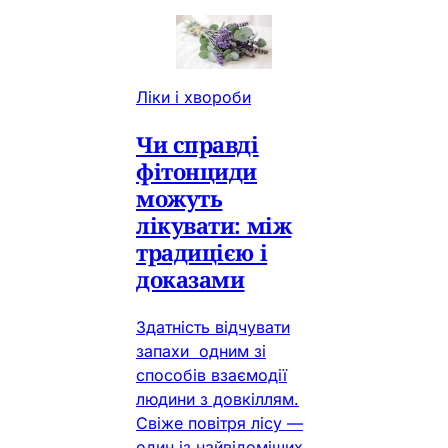
Ліки і хвороби
Чи справді
фітонциди
можуть
лікувати: між
традицією і
доказами
Здатність відчувати
запахи одним зі
способів взаємодії
людини з довкіллям.
Свіже повітря лісу —
один із найвідоміших