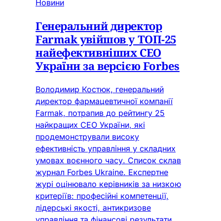
Новини
Генеральний директор
Farmak увійшов у ТОП-25
найефективніших СЕО
України за версією Forbes
Володимир Костюк, генеральний
директор фармацевтичної компанії
Farmak, потрапив до рейтингу 25
найкращих СЕО України, які
продемонстрували високу
ефективність управління у складних
умовах воєнного часу. Список склав
журнал Forbes Ukraine. Експертне
журі оцінювало керівників за низкою
критеріїв: професійні компетенції,
лідерські якості, антикризове
управління та фінансові результати