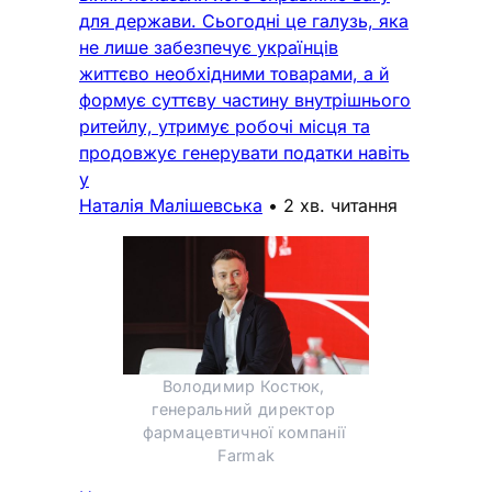
для держави. Сьогодні це галузь, яка
не лише забезпечує українців
життєво необхідними товарами, а й
формує суттєву частину внутрішнього
ритейлу, утримує робочі місця та
продовжує генерувати податки навіть
у
Наталія Малішевська
•
2 хв. читання
Володимир Костюк, 
генеральний директор 
фармацевтичної компанії 
Farmak