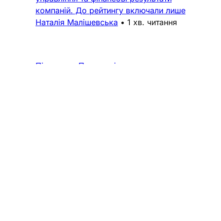
компаній. До рейтингу включали лише
Наталія Малішевська
•
1 хв. читання
Підтримка
Поширені запитання
Політика конфіденційності
Реклама
Про нас
© 2026 ТОВ «ВИДАВНИЧИЙ ДІМ