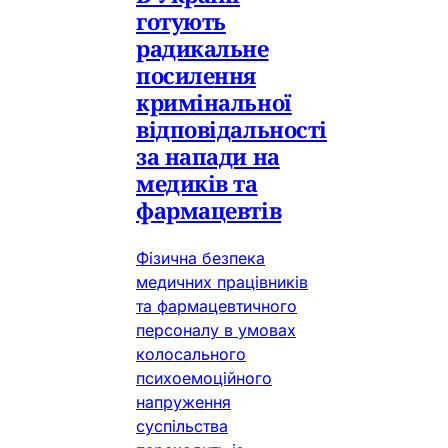
готують
радикальне
посилення
кримінальної
відповідальності
за напади на
медиків та
фармацевтів
Фізична безпека
медичних працівників
та фармацевтичного
персоналу в умовах
колосального
психоемоційного
напруження
суспільства