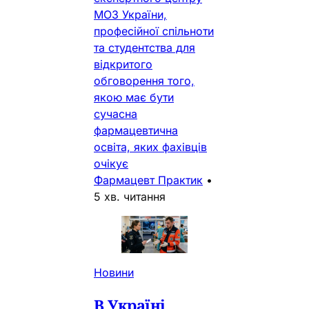
МОЗ України,
професійної спільноти
та студентства для
відкритого
обговорення того,
якою має бути
сучасна
фармацевтична
освіта, яких фахівців
очікує
Фармацевт Практик
•
5 хв. читання
Новини
В Україні