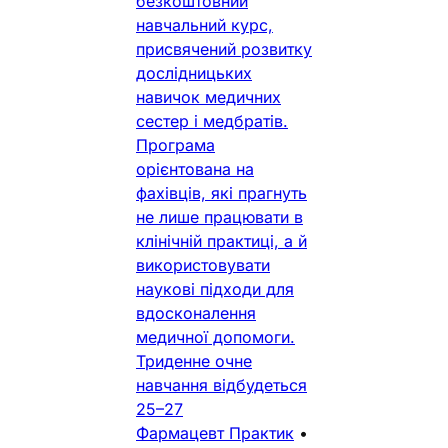
безкоштовний
навчальний курс,
присвячений розвитку
дослідницьких
навичок медичних
сестер і медбратів.
Програма
орієнтована на
фахівців, які прагнуть
не лише працювати в
клінічній практиці, а й
використовувати
наукові підходи для
вдосконалення
медичної допомоги.
Триденне очне
навчання відбудеться
25–27
Фармацевт Практик
•