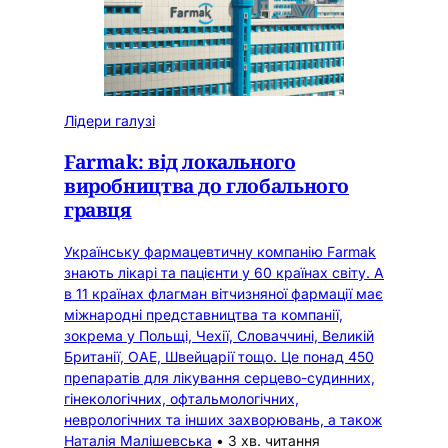
Лідери галузі
Farmak: від локального
виробництва до глобального
гравця
Українську фармацевтичну компанію Farmak
знають лікарі та пацієнти у 60 країнах світу. А
в 11 країнах флагман вітчизняної фармації має
міжнародні представництва та компанії,
зокрема у Польщі, Чехії, Словаччині, Великій
Британії, ОАЕ, Швейцарії тощо. Це понад 450
препаратів для лікування серцево-судинних,
гінекологічних, офтальмологічних,
неврологічних та інших захворювань, а також
Наталія Малішевська
•
3 хв. читання