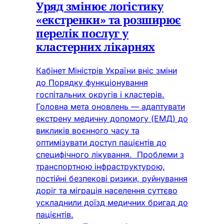
Уряд змінює логістику
«екстренки» та розширює
перелік послуг у
кластерних лікарнях
Кабінет Міністрів України вніс зміни
до Порядку функціонування
госпітальних округів і кластерів.
Головна мета оновлень — адаптувати
екстрену медичну допомогу (ЕМД) до
викликів воєнного часу та
оптимізувати доступ пацієнтів до
специфічного лікування. Проблеми з
транспортною інфраструктурою,
постійні безпекові ризики, руйнування
доріг та міграція населення суттєво
ускладнили доїзд медичних бригад до
пацієнтів.