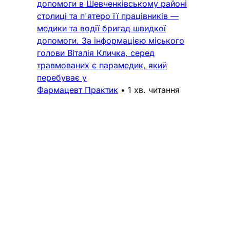
допомоги в Шевченківському районі
столиці та п'ятеро її працівників —
медики та водії бригад швидкої
допомоги. За інформацією міського
голови Віталія Кличка, серед
травмованих є парамедик, який
перебуває у
Фармацевт Практик
•
1 хв. читання
Підтримка
Поширені запитання
Політика конфіденційності
Реклама
Про нас