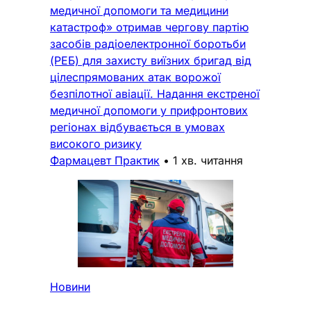
медичної допомоги та медицини
катастроф» отримав чергову партію
засобів радіоелектронної боротьби
(РЕБ) для захисту виїзних бригад від
цілеспрямованих атак ворожої
безпілотної авіації. Надання екстреної
медичної допомоги у прифронтових
регіонах відбувається в умовах
високого ризику
Фармацевт Практик
•
1 хв. читання
Новини