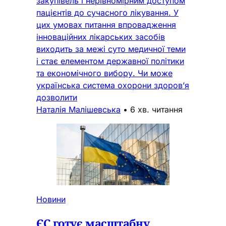
закупівель і нерівномірним доступом
пацієнтів до сучасного лікування. У
цих умовах питання впровадження
інноваційних лікарських засобів
виходить за межі суто медичної теми
і стає елементом державної політики
та економічного вибору. Чи може
українська система охорони здоров’я
дозволити
Наталія Малішевська
•
6 хв. читання
Новини
ЄС готує масштабну