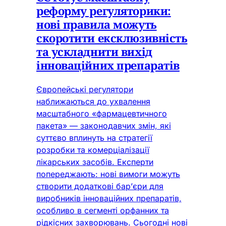
реформу регуляторики:
нові правила можуть
скоротити ексклюзивність
та ускладнити вихід
інноваційних препаратів
Європейські регулятори
наближаються до ухвалення
масштабного «фармацевтичного
пакета» — законодавчих змін, які
суттєво вплинуть на стратегії
розробки та комерціалізації
лікарських засобів. Експерти
попереджають: нові вимоги можуть
створити додаткові бар’єри для
виробників інноваційних препаратів,
особливо в сегменті орфанних та
рідкісних захворювань. Сьогодні нові