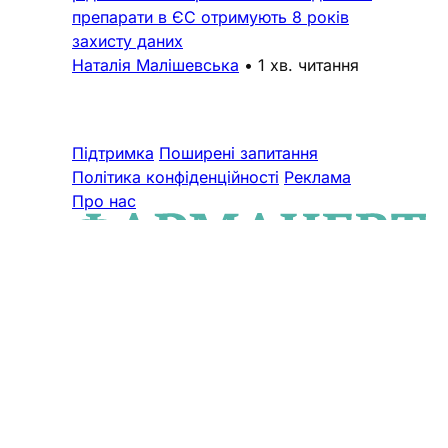
препарати в ЄС отримують 8 років
захисту даних
Наталія Малішевська
•
1 хв. читання
Підтримка
Поширені запитання
Політика конфіденційності
Реклама
Про нас